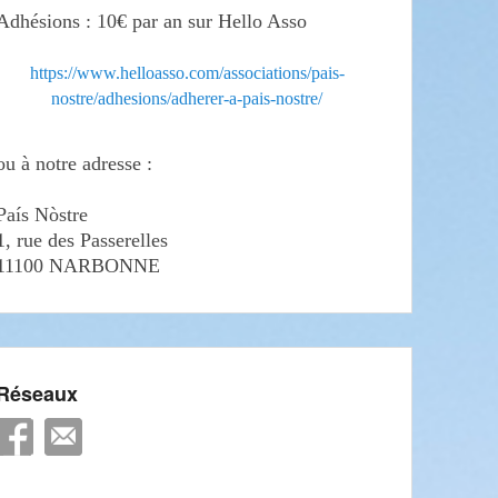
Adhésions : 10€ par an sur Hello Asso
https://www.helloasso.com/associations/pais-
nostre/adhesions/adherer-a-pais-nostre/
ou à notre adresse :
País Nòstre
1, rue des Passerelles
11100 NARBONNE
Réseaux