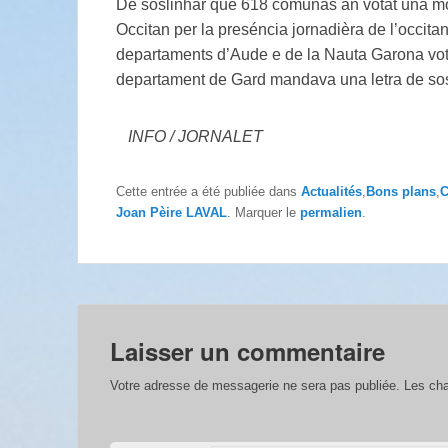
De soslinhar que 618 comunas an votat una mo
Occitan per la preséncia jornadièra de l’occitan
departaments d’Aude e de la Nauta Garona vot
departament de Gard mandava una letra de soste
INFO / JORNALET
Cette entrée a été publiée dans
Actualités
,
Bons plans
,
C
Joan Pèire LAVAL
. Marquer le
permalien
.
Laisser un commentaire
Votre adresse de messagerie ne sera pas publiée.
Les cha