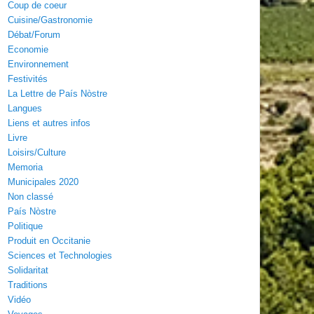
Coup de coeur
Cuisine/Gastronomie
Débat/Forum
Economie
Environnement
Festivités
La Lettre de País Nòstre
Langues
Liens et autres infos
Livre
Loisirs/Culture
Memoria
Municipales 2020
Non classé
País Nòstre
Politique
Produit en Occitanie
Sciences et Technologies
Solidaritat
Traditions
Vidéo