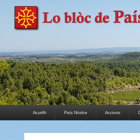
País Nòstre
Paratge e Convivència
Premier menu
Acuèlh
País Nòstre
Accions