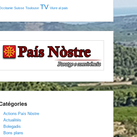
TV
Occitanie
Suisse
Toulouse
Viure al pais
Catégories
Actions País Nòstre
Actualités
Bolegadis
Bons plans