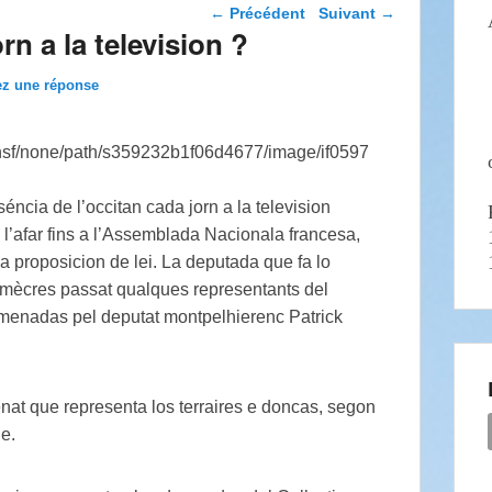
Navigation dans les
←
Précédent
Suivant
→
articles
rn a la television ?
ez une réponse
ncia de l’occitan cada jorn a la television
 l’afar fins a l’Assemblada Nacionala francesa,
na proposicion de lei. La deputada que fa lo
dimècres passat qualques representants del
amenadas pel deputat montpelhierenc Patrick
nat que representa los terraires e doncas, segon
le.