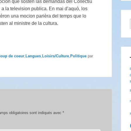
cion que sosten las demandas del Collectiu
 a la television publica. En mai d’aquò, los
èron una mocion parièra del temps que lo
n al ministre de la cultura.
oup de coeur
,
Langues
,
Loisirs/Culture
,
Politique
par
mps obligatoires sont indiqués avec
*