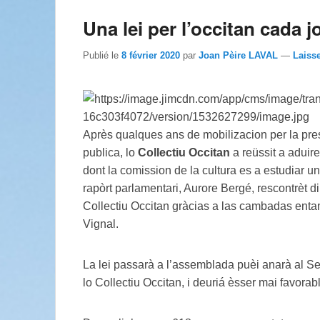
Una lei per l’occitan cada jo
Publié le
8 février 2020
par
Joan Pèire LAVAL
—
Laiss
Après qualques ans de mobilizacion per la presé
publica, lo
Collectiu Occitan
a reüssit a aduire
dont la comission de la cultura es a estudiar u
rapòrt parlamentari, Aurore Bergé, rescontrèt 
Collectiu Occitan gràcias a las cambadas ent
Vignal.
La lei passarà a l’assemblada puèi anarà al Se
lo Collectiu Occitan, i deuriá èsser mai favorab