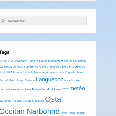
Recherche
Tags
8 juillet 2023
Bolegadis
Béziers
Carles Puigdemont
castell
Catalogne
Catalonha
concurs
conférence
Cultura
dimecres
Durban-Corbières
Foire
FR3
France 3
Gisela Naconaski
govern
Ives Roqueta
Jean
Languedoc
Pierre LAVAL
Josèp Anglada
letra
Lozère
météo
mercredi
messe occitane
Montpellier
Municipales 2020
Ostal
Narbonne
Nicolas Garcia
Occitanie
Occitan Narbonne
Quim Torra
Région