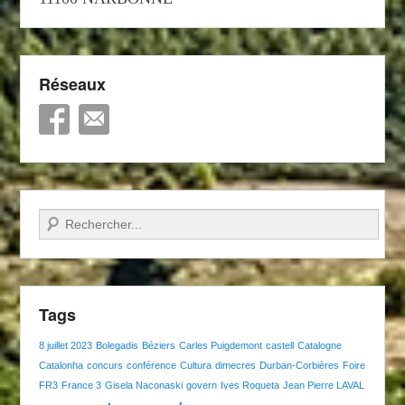
Réseaux
Recherche
Tags
8 juillet 2023
Bolegadis
Béziers
Carles Puigdemont
castell
Catalogne
Catalonha
concurs
conférence
Cultura
dimecres
Durban-Corbières
Foire
FR3
France 3
Gisela Naconaski
govern
Ives Roqueta
Jean Pierre LAVAL