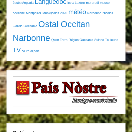
Languedoc
Josèp Anglada
letra
Lozère
mercredi
messe
météo
occitane
Montpellier
Municipales 2020
Narbonne
Nicolas
Ostal Occitan
Garcia
Occitanie
Narbonne
Quim Torra
Région Occitanie
Suisse
Toulouse
TV
Viure al pais