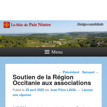
País Nòstre
Paratge e Convivència
Menu
Navigation dans les
←
Précédent
Suivant
→
Soutien de la Région
articles
Occitanie aux associations
Publié le
20 avril 2020
par
Joan Pèire LAVAL
—
Laissez
une réponse