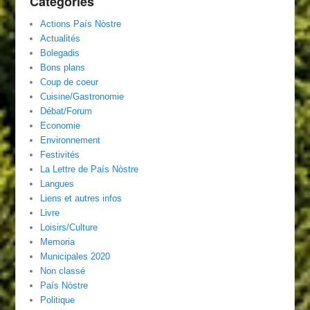
Catégories
Actions País Nòstre
Actualités
Bolegadis
Bons plans
Coup de coeur
Cuisine/Gastronomie
Débat/Forum
Economie
Environnement
Festivités
La Lettre de País Nòstre
Langues
Liens et autres infos
Livre
Loisirs/Culture
Memoria
Municipales 2020
Non classé
País Nòstre
Politique