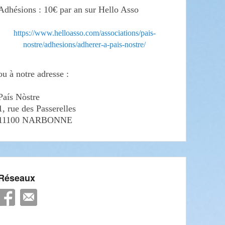
Adhésions : 10€ par an sur Hello Asso
https://www.helloasso.com/associations/pais-
nostre/adhesions/adherer-a-pais-nostre/
ou à notre adresse :
País Nòstre
1, rue des Passerelles
11100 NARBONNE
Réseaux