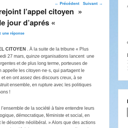
Navigation dans les
←
Précédent
Suivant
→
articles
oint l’appel citoyen »
le jour d’aprés «
z une réponse
EL CITOYEN
. À la suite de la tribune « Plus
redi 27 mars, quinze organisations lancent une
rgentes et de plus long terme, porteuses de
 appelle les citoyen·ne·s, qui partagent le
 et en ont assez des discours creux, à se
struit ensemble, en rupture avec les politiques
sons !
 l’ensemble de la société à faire entendre leurs
ogique, démocratique, féministe et social, en
 le désordre néolibéral. » Alors que des actions