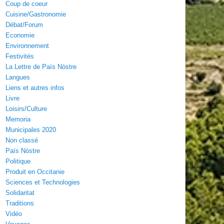
Coup de coeur
Cuisine/Gastronomie
Débat/Forum
Economie
Environnement
Festivités
La Lettre de País Nòstre
Langues
Liens et autres infos
Livre
Loisirs/Culture
Memoria
Municipales 2020
Non classé
País Nòstre
Politique
Produit en Occitanie
Sciences et Technologies
Solidaritat
Traditions
Vidéo