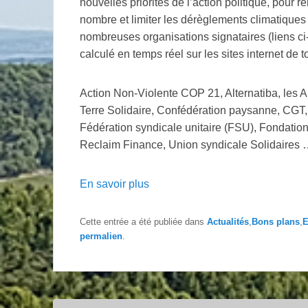
nouvelles priorités de l’action politique, pour 
nombre et limiter les dérèglements climatiques »
nombreuses organisations signataires (liens ci-
calculé en temps réel sur les sites internet de t
Action Non-Violente COP 21, Alternatiba, les 
Terre Solidaire, Confédération paysanne, CGT
Fédération syndicale unitaire (FSU), Fondati
Reclaim Finance, Union syndicale Solidaires
En savoir plus
Cette entrée a été publiée dans
Actualités
,
Bons plans
,
E
permalien
.