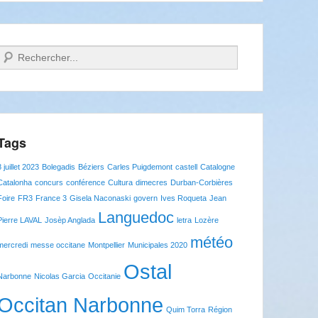
Recherche
Tags
8 juillet 2023
Bolegadis
Béziers
Carles Puigdemont
castell
Catalogne
Catalonha
concurs
conférence
Cultura
dimecres
Durban-Corbières
Foire
FR3
France 3
Gisela Naconaski
govern
Ives Roqueta
Jean
Languedoc
Pierre LAVAL
Josèp Anglada
letra
Lozère
météo
mercredi
messe occitane
Montpellier
Municipales 2020
Ostal
Narbonne
Nicolas Garcia
Occitanie
Occitan Narbonne
Quim Torra
Région