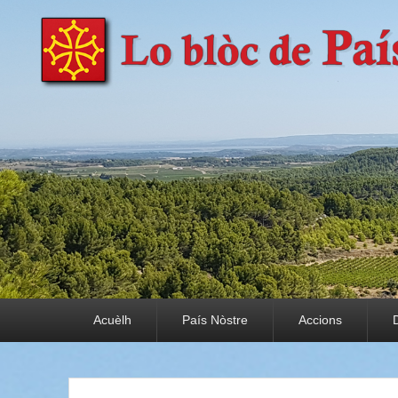
País Nòstre
Paratge e Convivència
Premier menu
Acuèlh
País Nòstre
Accions