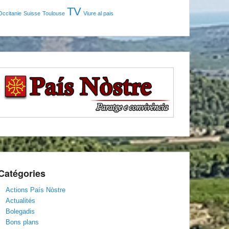
TV
Occitanie
Suisse
Toulouse
Viure al pais
Catégories
Actions País Nòstre
Actualités
Bolegadis
Bons plans