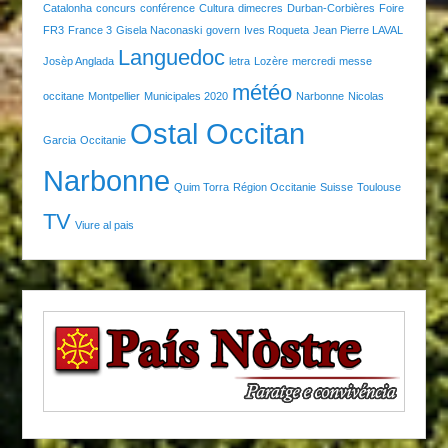
Catalonha
concurs
conférence
Cultura
dimecres
Durban-Corbières
Foire
FR3
France 3
Gisela Naconaski
govern
Ives Roqueta
Jean Pierre LAVAL
Languedoc
Josèp Anglada
letra
Lozère
mercredi
messe
météo
occitane
Montpellier
Municipales 2020
Narbonne
Nicolas
Ostal Occitan
Garcia
Occitanie
Narbonne
Quim Torra
Région Occitanie
Suisse
Toulouse
TV
Viure al pais