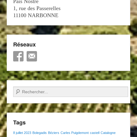
País Nòstre
1, rue des Passerelles
11100 NARBONNE
Réseaux
Recherche
Tags
8 juillet 2023
Bolegadis
Béziers
Carles Puigdemont
castell
Catalogne