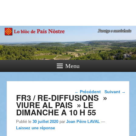
País Nòstre
Paratge e Convivència
Menu
Navigation dans les
←
Précédent
Suivant
→
FR3 / RE-DIFFUSIONS »
articles
VIURE AL PAIS » LE
DIMANCHE A 10 H 55
Publié le
30 juillet 2020
par
Joan Pèire LAVAL
—
Laissez une réponse