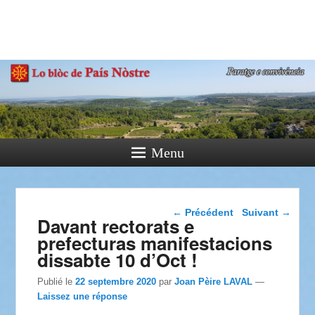
País Nòstre
Paratge e Convivència
Menu
Navigation dans les
←
Précédent
Suivant
→
Davant rectorats e
articles
prefecturas manifestacions
dissabte 10 d’Oct !
Publié le
22 septembre 2020
par
Joan Pèire LAVAL
—
Laissez une réponse