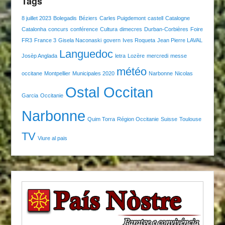
Tags
8 juillet 2023
Bolegadis
Béziers
Carles Puigdemont
castell
Catalogne
Catalonha
concurs
conférence
Cultura
dimecres
Durban-Corbières
Foire
FR3
France 3
Gisela Naconaski
govern
Ives Roqueta
Jean Pierre LAVAL
Languedoc
Josèp Anglada
letra
Lozère
mercredi
messe
météo
occitane
Montpellier
Municipales 2020
Narbonne
Nicolas
Ostal Occitan
Garcia
Occitanie
Narbonne
Quim Torra
Région Occitanie
Suisse
Toulouse
TV
Viure al pais