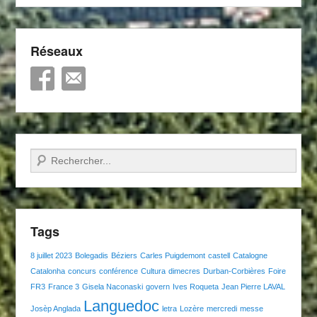
Réseaux
Recherche
Tags
8 juillet 2023
Bolegadis
Béziers
Carles Puigdemont
castell
Catalogne
Catalonha
concurs
conférence
Cultura
dimecres
Durban-Corbières
Foire
FR3
France 3
Gisela Naconaski
govern
Ives Roqueta
Jean Pierre LAVAL
Languedoc
Josèp Anglada
letra
Lozère
mercredi
messe