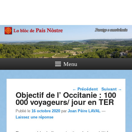
País Nòstre
Paratge e Convivència
Menu
Navigation dans les
←
Précédent
Suivant
→
Objectif de l’ Occitanie : 100
articles
000 voyageurs/ jour en TER
Publié le
16 octobre 2020
par
Joan Pèire LAVAL
—
Laissez une réponse