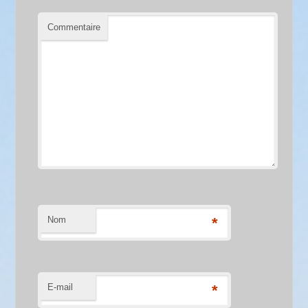
Commentaire
Nom
*
E-mail
*