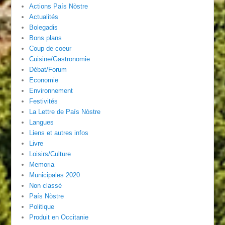
Actions País Nòstre
Actualités
Bolegadis
Bons plans
Coup de coeur
Cuisine/Gastronomie
Débat/Forum
Economie
Environnement
Festivités
La Lettre de País Nòstre
Langues
Liens et autres infos
Livre
Loisirs/Culture
Memoria
Municipales 2020
Non classé
País Nòstre
Politique
Produit en Occitanie