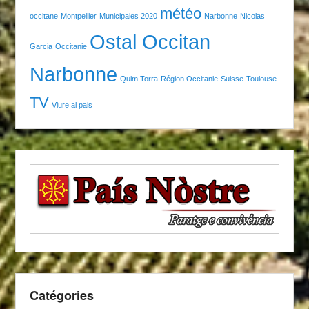
météo
occitane
Montpellier
Municipales 2020
Narbonne
Nicolas
Ostal Occitan
Garcia
Occitanie
Narbonne
Quim Torra
Région Occitanie
Suisse
Toulouse
TV
Viure al pais
Catégories