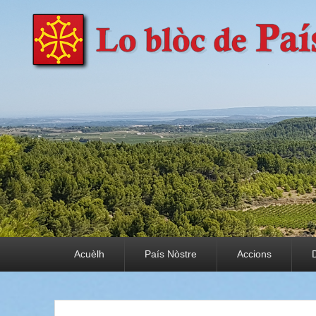
País Nòstre
Paratge e Convivència
Premier menu
Acuèlh
País Nòstre
Accions