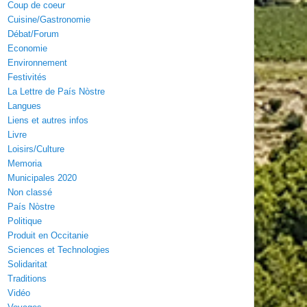
Coup de coeur
Cuisine/Gastronomie
Débat/Forum
Economie
Environnement
Festivités
La Lettre de País Nòstre
Langues
Liens et autres infos
Livre
Loisirs/Culture
Memoria
Municipales 2020
Non classé
País Nòstre
Politique
Produit en Occitanie
Sciences et Technologies
Solidaritat
Traditions
Vidéo