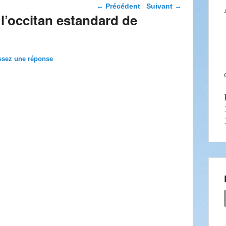
Navigation dans les
←
Précédent
Suivant
→
articles
 l’occitan estandard de
ssez une réponse