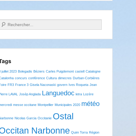
Recherche
Tags
8 juillet 2023
Bolegadis
Béziers
Carles Puigdemont
castell
Catalogne
Catalonha
concurs
conférence
Cultura
dimecres
Durban-Corbières
Foire
FR3
France 3
Gisela Naconaski
govern
Ives Roqueta
Jean
Languedoc
Pierre LAVAL
Josèp Anglada
letra
Lozère
météo
mercredi
messe occitane
Montpellier
Municipales 2020
Ostal
Narbonne
Nicolas Garcia
Occitanie
Occitan Narbonne
Quim Torra
Région