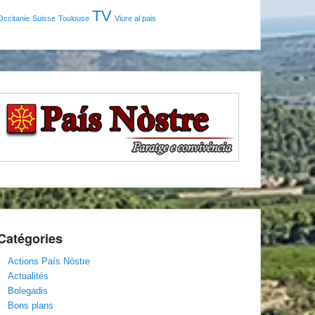
TV
Occitanie
Suisse
Toulouse
Viure al pais
Catégories
Actions País Nòstre
Actualités
Bolegadis
Bons plans