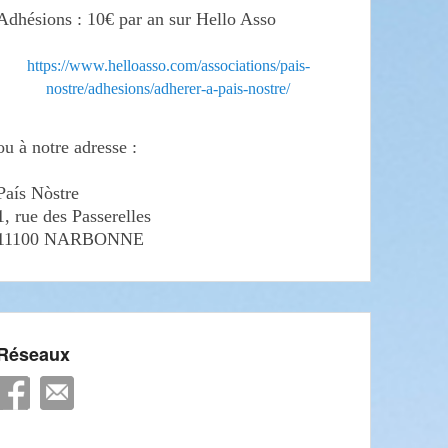
Adhésions : 10€ par an sur Hello Asso
https://www.helloasso.com/associations/pais-
nostre/adhesions/adherer-a-pais-nostre/
ou à notre adresse :
País Nòstre
1, rue des Passerelles
11100 NARBONNE
Réseaux