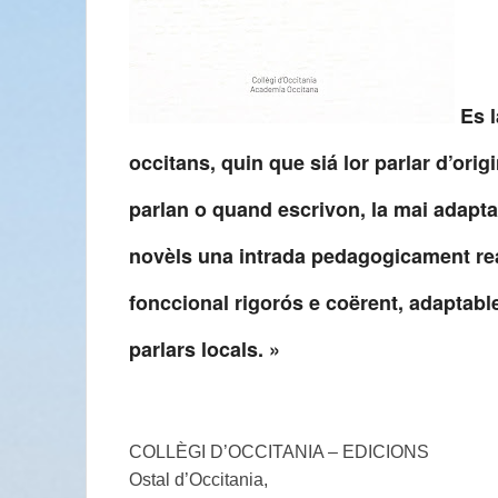
Es l
occitans, quin que siá lor parlar d’ori
parlan o quand escrivon, la mai adapt
novèls una intrada pedagogicament real
fonccional rigorós e coërent, adaptabl
parlars locals. »
COLLÈGI D’OCCITANIA – EDICIONS
Ostal d’Occitania,