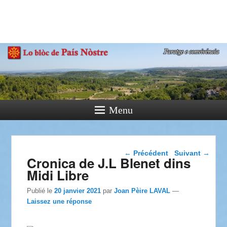
País Nòstre
Paratge e Convivència
Menu
Navigation dans les
←
Précédent
Suivant
→
Cronica de J.L Blenet dins
articles
Midi Libre
Publié le
20 janvier 2021
par
Joan Pèire LAVAL
—
Laissez une réponse