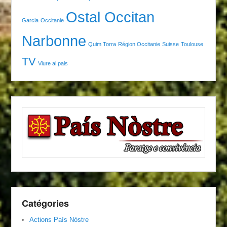
Ostal Occitan
Garcia
Occitanie
Narbonne
Quim Torra
Région Occitanie
Suisse
Toulouse
TV
Viure al pais
Catégories
Actions País Nòstre