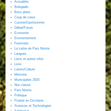
Actualités
Bolegadis
Bons plans
Coup de coeur
Cuisine/Gastronomie
Débat/Forum
Economie
Environnement
Festivités
La Lettre de País Nòstre
Langues
Liens et autres infos
Livre
Loisirs/Culture
Memoria
Municipales 2020
Non classé
País Nòstre
Politique
Produit en Occitanie
Sciences et Technologies
Solidaritat