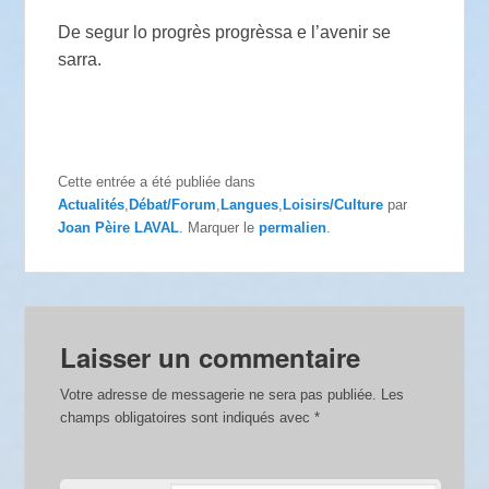
De segur lo progrès progrèssa e l’avenir se
sarra.
Cette entrée a été publiée dans
Actualités
,
Débat/Forum
,
Langues
,
Loisirs/Culture
par
Joan Pèire LAVAL
. Marquer le
permalien
.
Laisser un commentaire
Votre adresse de messagerie ne sera pas publiée.
Les
champs obligatoires sont indiqués avec
*