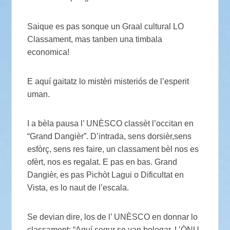
Saique es pas sonque un Graal cultural LO
Classament, mas tanben una timbala
economica!
E aquí gaitatz lo mistèri misteriós de l’esperit
uman.
I a bèla pausa l’ UNÈSCO classèt l’occitan en
“Grand Dangièr”. D’intrada, sens dorsièr,sens
esfòrç, sens res faire, un classament bèl nos es
ofèrt, nos es regalat. E pas en bas. Grand
Dangièr, es pas Pichòt Lagui o Dificultat en
Vista, es lo naut de l’escala.
Se devian dire, los de l’ UNÈSCO en donnar lo
classament: “Aquí segur se van bolegar. L’ÒNU