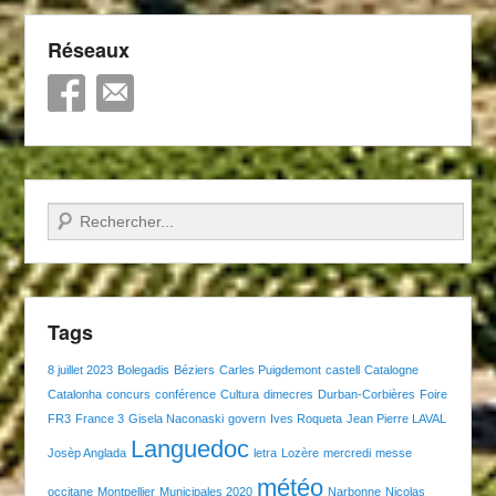
Réseaux
Recherche
Tags
8 juillet 2023
Bolegadis
Béziers
Carles Puigdemont
castell
Catalogne
Catalonha
concurs
conférence
Cultura
dimecres
Durban-Corbières
Foire
FR3
France 3
Gisela Naconaski
govern
Ives Roqueta
Jean Pierre LAVAL
Languedoc
Josèp Anglada
letra
Lozère
mercredi
messe
météo
occitane
Montpellier
Municipales 2020
Narbonne
Nicolas