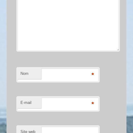
Nom
*
E-mail
*
Site web