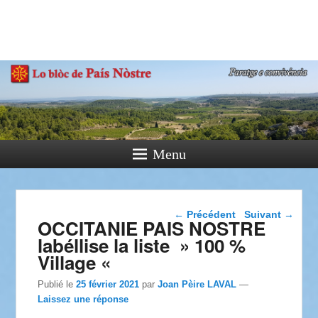
País Nòstre
Paratge e Convivència
Menu
Navigation dans les
←
Précédent
Suivant
→
OCCITANIE PAIS NOSTRE
articles
labéllise la liste » 100 %
Village «
Publié le
25 février 2021
par
Joan Pèire LAVAL
—
Laissez une réponse