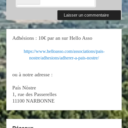
Adhésions : 10€ par an sur Hello Asso
https://www.helloasso.com/associations/pais-
nostre/adhesions/adherer-a-pais-nostre/
ou à notre adresse :
País Nòstre
1, rue des Passerelles
11100 NARBONNE
Réseaux