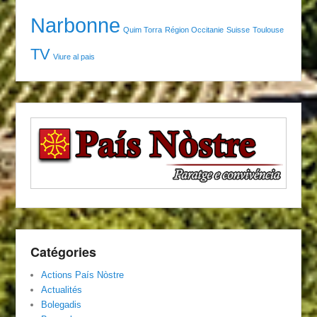
Narbonne
Quim Torra
Région Occitanie
Suisse
Toulouse
TV
Viure al pais
Catégories
Actions País Nòstre
Actualités
Bolegadis