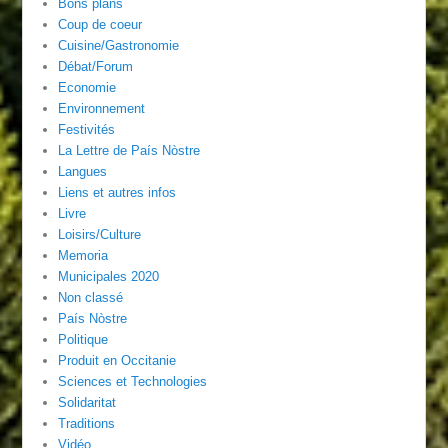
Bons plans
Coup de coeur
Cuisine/Gastronomie
Débat/Forum
Economie
Environnement
Festivités
La Lettre de País Nòstre
Langues
Liens et autres infos
Livre
Loisirs/Culture
Memoria
Municipales 2020
Non classé
País Nòstre
Politique
Produit en Occitanie
Sciences et Technologies
Solidaritat
Traditions
Vidéo