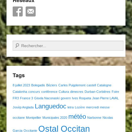
Recherche
Tags
8 juillet 2023
Bolegadis
Béziers
Carles Puigdemont
castell
Catalogne
Catalonha
concurs
conférence
Cultura
dimecres
Durban-Corbières
Foire
FR3
France 3
Gisela Naconaski
govern
Ives Roqueta
Jean Pierre LAVAL
Languedoc
Josèp Anglada
letra
Lozère
mercredi
messe
météo
occitane
Montpellier
Municipales 2020
Narbonne
Nicolas
Ostal Occitan
Garcia
Occitanie