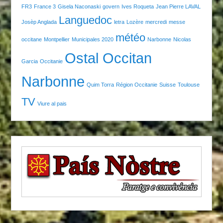
FR3
France 3
Gisela Naconaski
govern
Ives Roqueta
Jean Pierre LAVAL
Languedoc
Josèp Anglada
letra
Lozère
mercredi
messe
météo
occitane
Montpellier
Municipales 2020
Narbonne
Nicolas
Ostal Occitan
Garcia
Occitanie
Narbonne
Quim Torra
Région Occitanie
Suisse
Toulouse
TV
Viure al pais