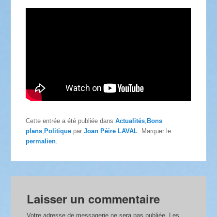
Cette entrée a été publiée dans
Actualités
,
Bons
plans
,
Politique
par
Joan Pèire LAVAL
. Marquer le
permalien
.
Laisser un commentaire
Votre adresse de messagerie ne sera pas publiée.
Les