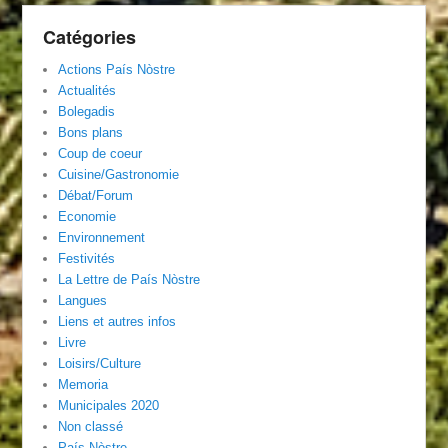
Catégories
Actions País Nòstre
Actualités
Bolegadis
Bons plans
Coup de coeur
Cuisine/Gastronomie
Débat/Forum
Economie
Environnement
Festivités
La Lettre de País Nòstre
Langues
Liens et autres infos
Livre
Loisirs/Culture
Memoria
Municipales 2020
Non classé
País Nòstre