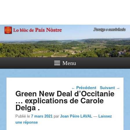
País Nòstre
Paratge e Convivència
Menu
Navigation dans les
←
Précédent
Suivant
→
Green New Deal d’Occitanie
articles
… explications de Carole
Delga .
Publié le
7 mars 2021
par
Joan Pèire LAVAL
—
Laissez
une réponse