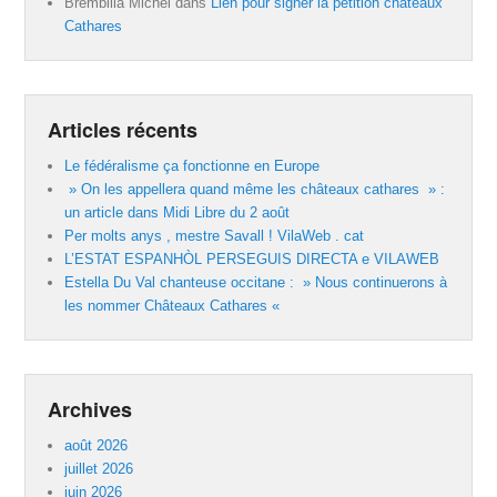
Brembilla Michel
dans
Lien pour signer la pétition châteaux
Cathares
Articles récents
Le fédéralisme ça fonctionne en Europe
» On les appellera quand même les châteaux cathares » :
un article dans Midi Libre du 2 août
Per molts anys , mestre Savall ! VilaWeb . cat
L’ESTAT ESPANHÒL PERSEGUIS DIRECTA e VILAWEB
Estella Du Val chanteuse occitane : » Nous continuerons à
les nommer Châteaux Cathares «
Archives
août 2026
juillet 2026
juin 2026