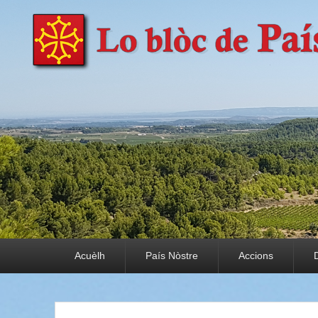
País Nòstre
Paratge e Convivència
Premier menu
Acuèlh
País Nòstre
Accions