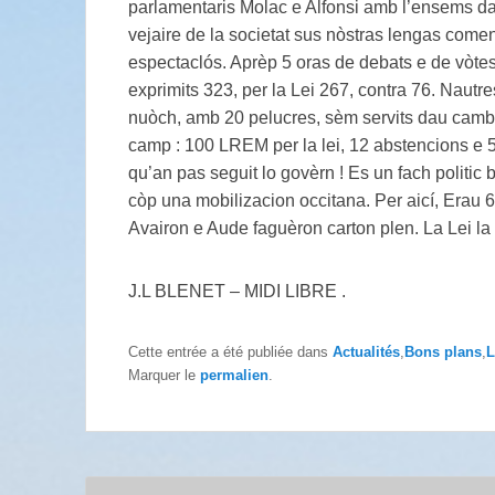
parlamentaris Molac e Alfonsi amb l’ensems d
vejaire de la societat sus nòstras lengas come
espectaclós. Aprèp 5 oras de debats e de vòtes,
exprimits 323, per la Lei 267, contra 76. Nautre
nuòch, amb 20 pelucres, sèm servits dau cambi
camp : 100 LREM per la lei, 12 abstencions e 
qu’an pas seguit lo govèrn ! Es un fach politic 
còp una mobilizacion occitana. Per aicí, Erau 6
Avairon e Aude faguèron carton plen. La Lei l
J.L BLENET – MIDI LIBRE .
Cette entrée a été publiée dans
Actualités
,
Bons plans
,
L
Marquer le
permalien
.