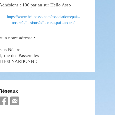
Adhésions : 10€ par an sur Hello Asso
https://www.helloasso.com/associations/pais-
nostre/adhesions/adherer-a-pais-nostre/
ou à notre adresse :
País Nòstre
1, rue des Passerelles
11100 NARBONNE
Réseaux