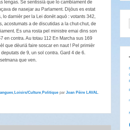
as lengas. Se sentissiá que lo cambiament de
nçava de nasejar au Parlament. Dijòus es estat
 lo darnièr per la Lei donèt aquò : votants 342,
s, acostumats a de discutidas a la chut-chut, de
ament. Es una rosta pel ministre emai dins son
57 en contra. Au totau 112 En Marcha sus 169
bèl que dèuriá faire soscar en naut ! Pel primièr
 deputats de 9, un sol contra. Gard 4 de 6.
a setmana que ven.
angues
,
Loisirs/Culture
,
Politique
par
Joan Pèire LAVAL
.