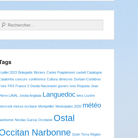
Recherche
Tags
8 juillet 2023
Bolegadis
Béziers
Carles Puigdemont
castell
Catalogne
Catalonha
concurs
conférence
Cultura
dimecres
Durban-Corbières
Foire
FR3
France 3
Gisela Naconaski
govern
Ives Roqueta
Jean
Languedoc
Pierre LAVAL
Josèp Anglada
letra
Lozère
météo
mercredi
messe occitane
Montpellier
Municipales 2020
Ostal
Narbonne
Nicolas Garcia
Occitanie
Occitan Narbonne
Quim Torra
Région