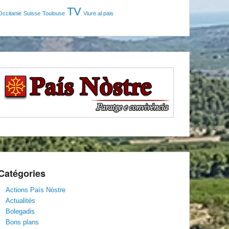
TV
Occitanie
Suisse
Toulouse
Viure al pais
Catégories
Actions País Nòstre
Actualités
Bolegadis
Bons plans