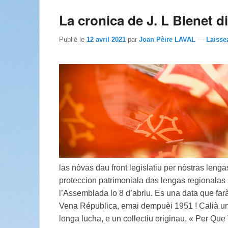
La cronica de J. L Blenet d
Publié le
12 avril 2021
par
Joan Pèire LAVAL
—
Laisse
las nòvas dau front legislatiu per nòstras lenga
proteccion patrimoniala das lengas regionalas »
l’Assemblada lo 8 d’abriu. Es una data que farà 
Vena Républica, emai dempuèi 1951 ! Calià un 
longa lucha, e un collectiu originau, « Per Qu