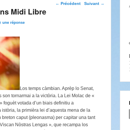
Navigation dans les
←
Précédent
Suivant
→
articles
ins Midi Libre
z une réponse
Los temps càmbian. Aprèp lo Senat,
s son tornarmai a la victòria. La Lei Molac de «
 foguèt votada d’un biais definitiu a
istòria, la primièra lei d’aquesta mena de la
breton caput (pleonasma) per capitar una tant
e Viscan Nòstras Lengas », que recampa los