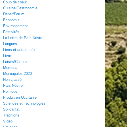
Coup de coeur
Cuisine/Gastronomie
Débat/Forum
Economie
Environnement
Festivités
La Lettre de País Nòstre
Langues
Liens et autres infos
Livre
Loisirs/Culture
Memoria
Municipales 2020
Non classé
País Nòstre
Politique
Produit en Occitanie
Sciences et Technologies
Solidaritat
Traditions
Vidéo