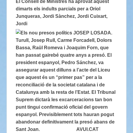
El Consell de Ministres ha aprovat aquest
dimarts els indults parcials per a Oriol
Junqueras, Jordi Sànchez, Jordi Cuixart,
Jordi
Turull, Josep Rull, Carme Forcadell, Dolors
Bassa, Raül Romeva i Joaquim Forn, que
han passat gairebé quatre anys a presó. El
president espanyol, Pedro Sánchez, va
assegurar aquest dilluns a l’acte del Liceu
que aquest és un “primer pas” per a la
reconciliació de la societat catalana i de
Catalunya amb la resta de l’Estat. El Tribunal
Suprem dictarà les excarceracions tan bon
punt tingui confirmació oficial del govern
espanyol. Previsiblement tots hauran pogut
abandonar definitivament la presó abans de
Sant Joan. AVUI.CAT