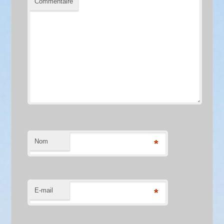
Commentaire
Nom
*
E-mail
*