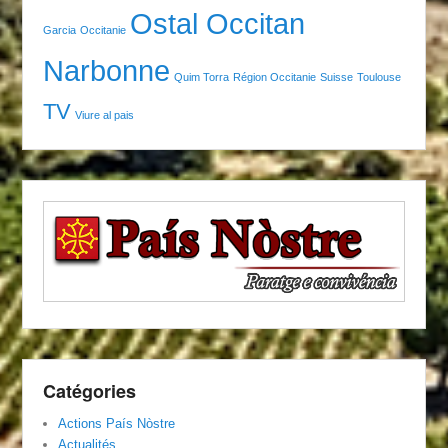
Ostal Occitan
Garcia
Occitanie
Narbonne
Quim Torra
Région Occitanie
Suisse
Toulouse
TV
Viure al pais
Catégories
Actions País Nòstre
Actualités