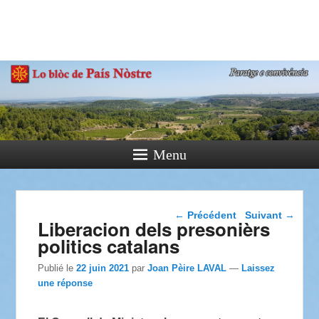
País Nòstre
Paratge e Convivència
Menu
Navigation dans les
←
Précédent
Suivant
→
Liberacion dels presonièrs
articles
politics catalans
Publié le
22 juin 2021
par
Joan Pèire LAVAL
—
Laissez
une réponse