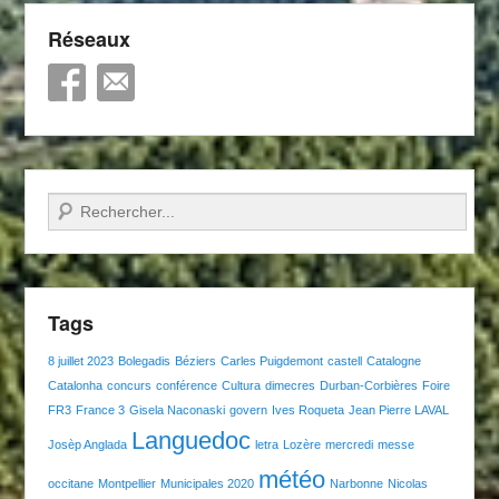
Réseaux
Recherche
Tags
8 juillet 2023
Bolegadis
Béziers
Carles Puigdemont
castell
Catalogne
Catalonha
concurs
conférence
Cultura
dimecres
Durban-Corbières
Foire
FR3
France 3
Gisela Naconaski
govern
Ives Roqueta
Jean Pierre LAVAL
Languedoc
Josèp Anglada
letra
Lozère
mercredi
messe
météo
occitane
Montpellier
Municipales 2020
Narbonne
Nicolas