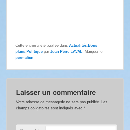
Cette entrée a été publiée dans
Actualités
,
Bons
plans
,
Politique
par
Joan Pèire LAVAL
. Marquer le
permalien
.
Laisser un commentaire
Votre adresse de messagerie ne sera pas publiée.
Les
champs obligatoires sont indiqués avec
*