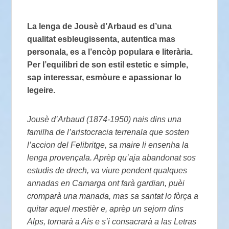
La lenga de Jousè d’Arbaud es d’una
qualitat esbleugissenta, autentica mas
personala, es a l’encòp populara e literària.
Per l’equilibri de son estil estetic e simple,
sap interessar, esmòure e apassionar lo
legeire.
Jousè d’Arbaud (1874-1950) nais dins una
familha de l’aristocracia terrenala que sosten
l’accion del Felibritge, sa maire li ensenha la
lenga provençala. Aprèp qu’aja abandonat sos
estudis de drech, va viure pendent qualques
annadas en Camarga ont farà gardian, puèi
cromparà una manada, mas sa santat lo fòrça a
quitar aquel mestièr e, aprèp un sejorn dins
Alps, tornarà a Ais e s’i consacrarà a las Letras