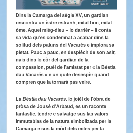
Dins la Camarga del sègle XV, un gardian
rescontra un èstre estranh, mitat boc, mitat
òme. Aquel mièg-dieu – lo darrièr – li conta
sa vida qu’es condemnat a acabar dins la
solitud dels paluns del Vacarés e implora sa
pietat. Pauc a pauc, en despièch de son asir,
nais dins lo còr del gardian de la
compassion, puèi de l’amistat per « la Bèstia
dau Vacarés » e un quite desespèr quand
compren que la tornarà pas veire.
La Bèstia dau Vacarés
, lo joièl de l’òbra de
pròsa de Jousè d’Arbaud, es un raconte
fantastic, tendre e salvatge sus las valors
immutablas de la natura simbolizada per la
Camarga e sus la mòrt dels mites per la