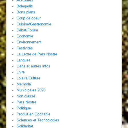
Actualités
Bolegadis
Bons plans
Coup de coeur
Cuisine/Gastronomie
Débat/Forum
Economie
Environnement
Festivités
La Lettre de País Nòstre
Langues
Liens et autres infos
Livre
Loisirs/Culture
Memoria
Municipales 2020
Non classé
País Nòstre
Politique
Produit en Occitanie
Sciences et Technologies
Solidaritat