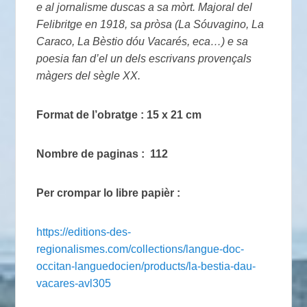
e al jornalisme duscas a sa mòrt. Majoral del
Felibritge en 1918, sa pròsa (La Sóuvagino, La
Caraco, La Bèstio dóu Vacarés, eca…) e sa
poesia fan d’el un dels escrivans provençals
màgers del sègle XX.
Format de l’obratge : 15 x 21 cm
Nombre de paginas : 112
Per crompar lo libre papièr :
https://editions-des-
regionalismes.com/collections/langue-doc-
occitan-languedocien/products/la-bestia-dau-
vacares-avl305