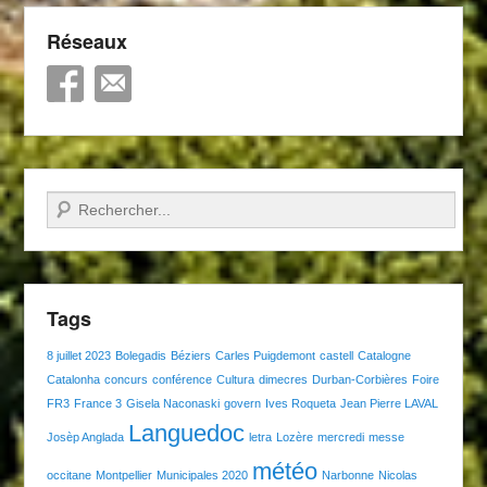
Réseaux
Recherche
Tags
8 juillet 2023
Bolegadis
Béziers
Carles Puigdemont
castell
Catalogne
Catalonha
concurs
conférence
Cultura
dimecres
Durban-Corbières
Foire
FR3
France 3
Gisela Naconaski
govern
Ives Roqueta
Jean Pierre LAVAL
Languedoc
Josèp Anglada
letra
Lozère
mercredi
messe
météo
occitane
Montpellier
Municipales 2020
Narbonne
Nicolas