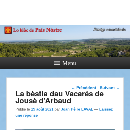
País Nòstre
Paratge e Convivència
Menu
Navigation dans les
←
Précédent
Suivant
→
La bèstia dau Vacarés de
articles
Jousè d’Arbaud
Publié le
15 août 2021
par
Joan Pèire LAVAL
—
Laissez
une réponse