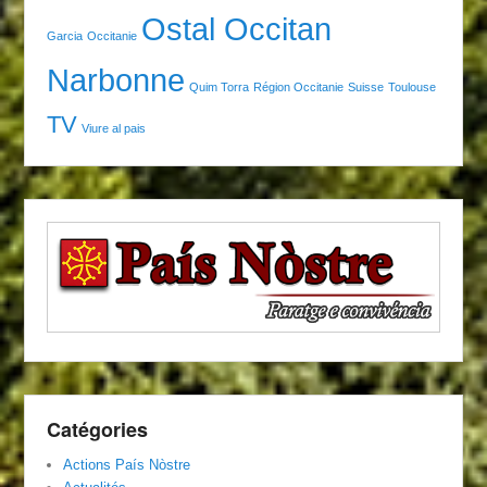
Ostal Occitan
Garcia
Occitanie
Narbonne
Quim Torra
Région Occitanie
Suisse
Toulouse
TV
Viure al pais
Catégories
Actions País Nòstre