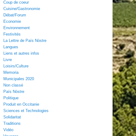
Coup de coeur
Cuisine/Gastronomie
Débat/Forum
Economie
Environnement
Festivités
La Lettre de País Nòstre
Langues
Liens et autres infos
Livre
Loisirs/Culture
Memoria
Municipales 2020
Non classé
País Nòstre
Politique
Produit en Occitanie
Sciences et Technologies
Solidaritat
Traditions
Vidéo