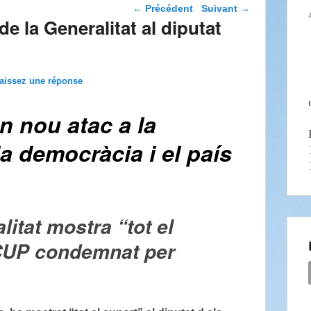
Navigation dans les
←
Précédent
Suivant
→
articles
de la Generalitat al diputat
aissez une réponse
n nou atac a la
 la democràcia i el país
litat mostra “tot el
a CUP condemnat per