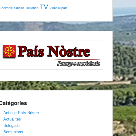
TV
Occitanie
Suisse
Toulouse
Viure al pais
Catégories
Actions País Nòstre
Actualités
Bolegadis
Bons plans