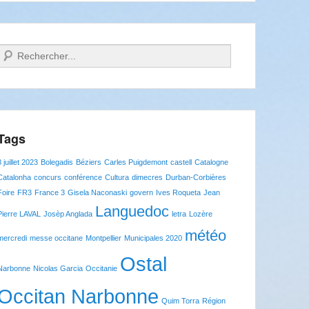
Recherche
Tags
8 juillet 2023
Bolegadis
Béziers
Carles Puigdemont
castell
Catalogne
Catalonha
concurs
conférence
Cultura
dimecres
Durban-Corbières
Foire
FR3
France 3
Gisela Naconaski
govern
Ives Roqueta
Jean
Languedoc
Pierre LAVAL
Josèp Anglada
letra
Lozère
météo
mercredi
messe occitane
Montpellier
Municipales 2020
Ostal
Narbonne
Nicolas Garcia
Occitanie
Occitan Narbonne
Quim Torra
Région