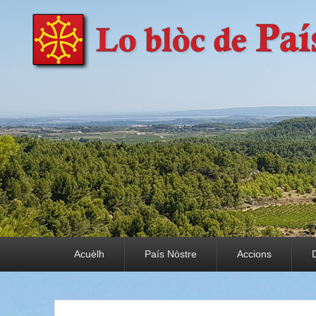
País Nòstre
Paratge e Convivència
Premier menu
Acuèlh
País Nòstre
Accions