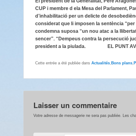
El president de la Generalitat, Pere Aragonès
CUP i membre d ela Mesa del Parlament, Pa
d’inhabilitació per un delicte de desobedièn
considerat que li imposen la sentència “per s
condemna suposa “un nou atac a la llibertat 
sencer”. “Dempeus contra la persecució jud
president a la piulada. EL PUNT AVUI
Cette entrée a été publiée dans
Actualités
,
Bons plans
,
P
Laisser un commentaire
Votre adresse de messagerie ne sera pas publiée.
Les cha