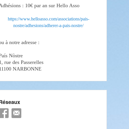
Adhésions : 10€ par an sur Hello Asso
https://www.helloasso.com/associations/pais-
nostre/adhesions/adherer-a-pais-nostre/
ou à notre adresse :
País Nòstre
1, rue des Passerelles
11100 NARBONNE
Réseaux