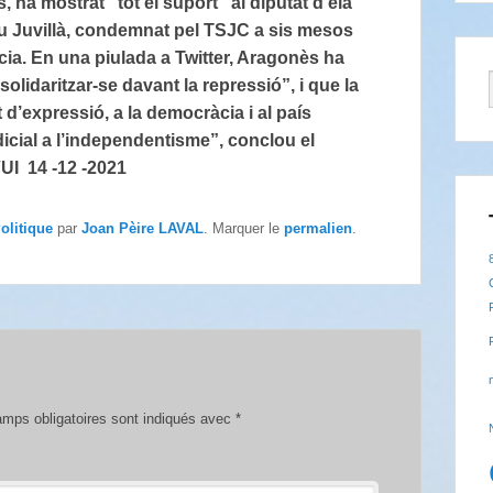
, ha mostrat “tot el suport” al diputat d ela
u Juvillà, condemnat pel TSJC a sis mesos
cia. En una piulada a Twitter, Aragonès ha
olidaritzar-se davant la repressió”, i que la
d’expressió, a la democràcia i al país
icial a l’independentisme”, conclou el
 14 -12 -2021
olitique
par
Joan Pèire LAVAL
. Marquer le
permalien
.
mps obligatoires sont indiqués avec
*