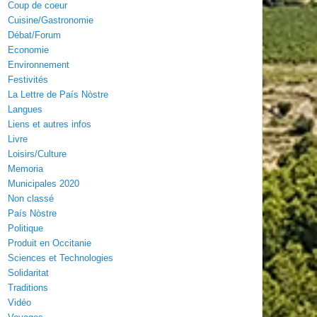
Coup de coeur
Cuisine/Gastronomie
Débat/Forum
Economie
Environnement
Festivités
La Lettre de País Nòstre
Langues
Liens et autres infos
Livre
Loisirs/Culture
Memoria
Municipales 2020
Non classé
País Nòstre
Politique
Produit en Occitanie
Sciences et Technologies
Solidaritat
Traditions
Vidéo