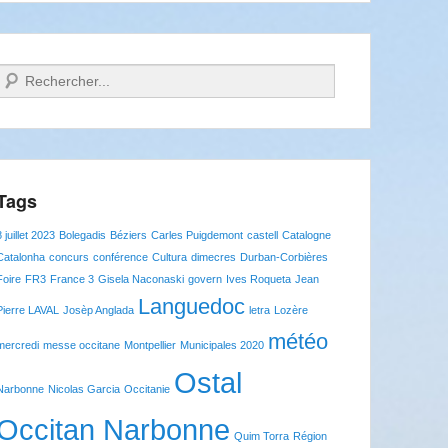
Recherche
Tags
8 juillet 2023
Bolegadis
Béziers
Carles Puigdemont
castell
Catalogne
Catalonha
concurs
conférence
Cultura
dimecres
Durban-Corbières
Foire
FR3
France 3
Gisela Naconaski
govern
Ives Roqueta
Jean
Languedoc
Pierre LAVAL
Josèp Anglada
letra
Lozère
météo
mercredi
messe occitane
Montpellier
Municipales 2020
Ostal
Narbonne
Nicolas Garcia
Occitanie
Occitan Narbonne
Quim Torra
Région