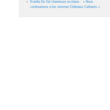
Estella Du Val chanteuse occitane : » Nous
continuerons à les nommer Châteaux Cathares «