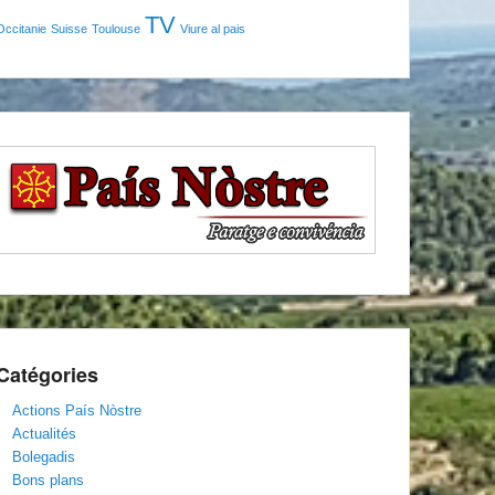
TV
Occitanie
Suisse
Toulouse
Viure al pais
Catégories
Actions País Nòstre
Actualités
Bolegadis
Bons plans