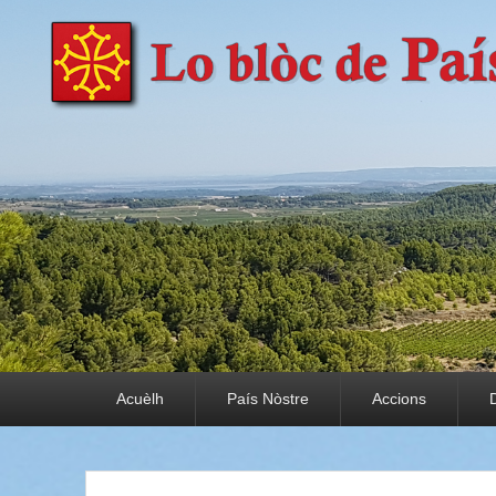
País Nòstre
Paratge e Convivència
Premier menu
Acuèlh
País Nòstre
Accions