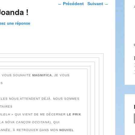
Navigation dans les
←
Précédent
Suivant
→
articles
Joanda !
sez une réponse
E VOUS SOUHAITE
MAGNIFICA
, JE VOUS
ES
ACLES NOUS ATTENDENT DÉJÀ. NOUS SOMMES
TAIRES
OLELH »
QUI VIENT DE ME DÉCERNER
LE PRIX
LA NÒVA CANÇON OCCITANA
), QUI
ANNÉE, À RETROUVER DANS MON
NOUVEL