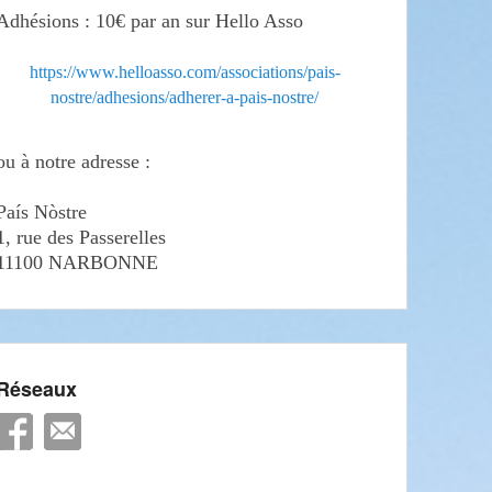
Adhésions : 10€ par an sur Hello Asso
https://www.helloasso.com/associations/pais-
nostre/adhesions/adherer-a-pais-nostre/
ou à notre adresse :
País Nòstre
1, rue des Passerelles
11100 NARBONNE
Réseaux