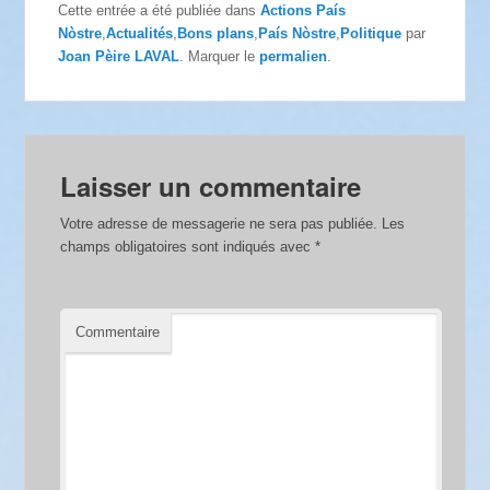
Cette entrée a été publiée dans
Actions País
Nòstre
,
Actualités
,
Bons plans
,
País Nòstre
,
Politique
par
Joan Pèire LAVAL
. Marquer le
permalien
.
Laisser un commentaire
Votre adresse de messagerie ne sera pas publiée.
Les
champs obligatoires sont indiqués avec
*
Commentaire