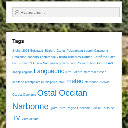
Recherche
Tags
8 juillet 2023
Bolegadis
Béziers
Carles Puigdemont
castell
Catalogne
Catalonha
concurs
conférence
Cultura
dimecres
Durban-Corbières
Foire
FR3
France 3
Gisela Naconaski
govern
Ives Roqueta
Jean Pierre LAVAL
Languedoc
Josèp Anglada
letra
Lozère
mercredi
messe
météo
occitane
Montpellier
Municipales 2020
Narbonne
Nicolas
Ostal Occitan
Garcia
Occitanie
Narbonne
Quim Torra
Région Occitanie
Suisse
Toulouse
TV
Viure al pais