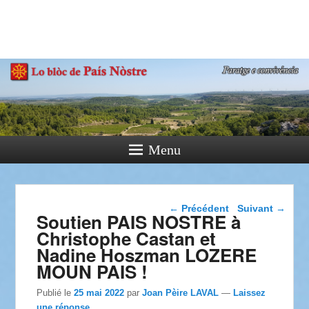
País Nòstre
Paratge e Convivència
Menu
Navigation dans les
←
Précédent
Suivant
→
Soutien PAIS NOSTRE à
articles
Christophe Castan et
Nadine Hoszman LOZERE
MOUN PAIS !
Publié le
25 mai 2022
par
Joan Pèire LAVAL
—
Laissez
une réponse