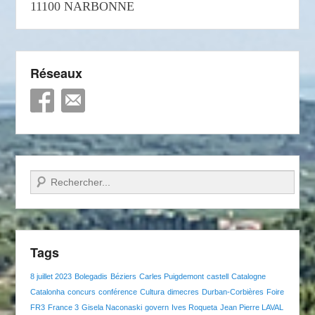
11100 NARBONNE
Réseaux
Recherche
Tags
8 juillet 2023
Bolegadis
Béziers
Carles Puigdemont
castell
Catalogne
Catalonha
concurs
conférence
Cultura
dimecres
Durban-Corbières
Foire
FR3
France 3
Gisela Naconaski
govern
Ives Roqueta
Jean Pierre LAVAL