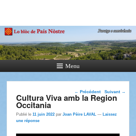
País Nòstre
Paratge e Convivència
Menu
Navigation dans les
←
Précédent
Suivant
→
Cultura Viva amb la Region
articles
Occitania
Publié le
11 juin 2022
par
Joan Pèire LAVAL
—
Laissez
une réponse