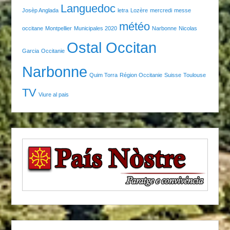
Languedoc
Josèp Anglada
letra
Lozère
mercredi
messe
météo
occitane
Montpellier
Municipales 2020
Narbonne
Nicolas
Ostal Occitan
Garcia
Occitanie
Narbonne
Quim Torra
Région Occitanie
Suisse
Toulouse
TV
Viure al pais