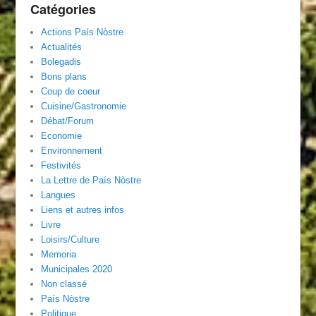
Catégories
Actions País Nòstre
Actualités
Bolegadis
Bons plans
Coup de coeur
Cuisine/Gastronomie
Débat/Forum
Economie
Environnement
Festivités
La Lettre de País Nòstre
Langues
Liens et autres infos
Livre
Loisirs/Culture
Memoria
Municipales 2020
Non classé
País Nòstre
Politique