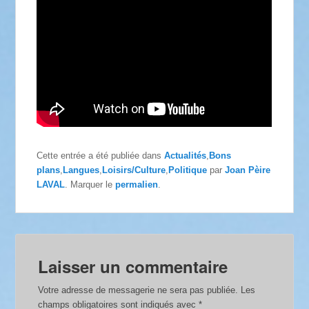
Cette entrée a été publiée dans
Actualités
,
Bons
plans
,
Langues
,
Loisirs/Culture
,
Politique
par
Joan Pèire
LAVAL
. Marquer le
permalien
.
Laisser un commentaire
Votre adresse de messagerie ne sera pas publiée.
Les
champs obligatoires sont indiqués avec
*