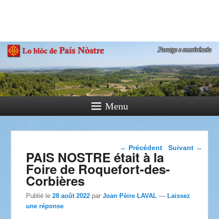
País Nòstre
Paratge e Convivència
Menu
Navigation dans les
←
Précédent
Suivant
→
PAIS NOSTRE était à la
articles
Foire de Roquefort-des-
Corbières
Publié le
28 août 2022
par
Joan Pèire LAVAL
—
Laissez
une réponse