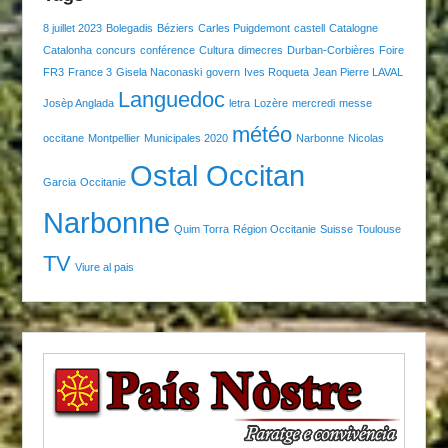
8 juillet 2023
Bolegadis
Béziers
Carles Puigdemont
castell
Catalogne
Catalonha
concurs
conférence
Cultura
dimecres
Durban-Corbières
Foire
FR3
France 3
Gisela Naconaski
govern
Ives Roqueta
Jean Pierre LAVAL
Languedoc
Josèp Anglada
letra
Lozère
mercredi
messe
météo
occitane
Montpellier
Municipales 2020
Narbonne
Nicolas
Ostal Occitan
Garcia
Occitanie
Narbonne
Quim Torra
Région Occitanie
Suisse
Toulouse
TV
Viure al pais