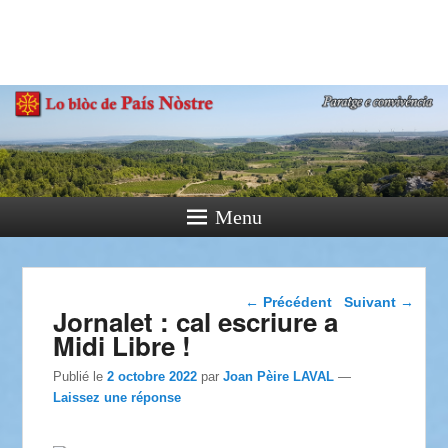
País Nòstre
Paratge e Convivència
Menu
Navigation dans les
←
Précédent
Suivant
→
Jornalet : cal escriure a
articles
Midi Libre !
Publié le
2 octobre 2022
par
Joan Pèire LAVAL
—
Laissez une réponse