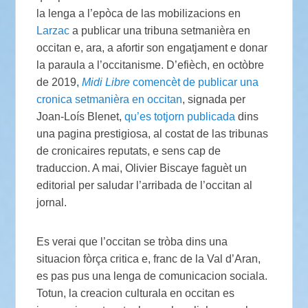
la lenga a l’epòca de las mobilizacions en
Larzac
a publicar una tribuna setmanièra en
occitan e, ara, a afortir son engatjament e donar
la paraula a l’occitanisme. D’efièch, en octòbre
de 2019,
Midi Libre
comencèt de publicar una
cronica setmanièra en occitan
, signada per
Joan-Loís Blenet,
qu’es totjorn publicada
dins
una pagina prestigiosa, al costat de las tribunas
de cronicaires reputats, e sens cap de
traduccion. A mai, Olivier Biscaye faguèt un
editorial per saludar l’arribada de l’occitan al
jornal.
Es verai que l’occitan se tròba dins una
situacion fòrça critica e, franc de la Val d’Aran,
es pas pus una lenga de comunicacion sociala.
Totun, la creacion culturala en occitan es