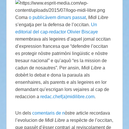
Coma
o publicàvem dimars passat
,
Midi Libre
s’engatja per la defensa de l’occitan.
Un
editorial del cap-redactor Olivier Biscaye
remembrava als legeires d’aquel jornal occitan
d’expression francesa que “defendre l’occitan
es protegir nòstre patrimòni lingüistic e nòstre
tresaur nacional” e qu’aquò “es la mission de
cadun de nosautres”. Per ansin,
Midi Libre
a
dobèrt lo debat e dona la paraula als
ensenhaires, als parents e als legeires en lor
demandant qu’escrigan lors vejaires al cap de
redaccion a
redac.chef(a)midilibre.com
.
Un dels
comentaris de n
òstre article recordava
l’evolucion de
Midi Libre
a respècte de l’occitan,
que passèt d’èsser contrari al reviscolament de