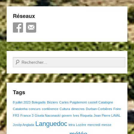
Réseaux
Recherche
Tags
8 juillet 2023
Bolegadis
Béziers
Carles Puigdemont
castell
Catalogne
Catalonha
concurs
conférence
Cultura
dimecres
Durban-Corbières
Foire
FR3
France 3
Gisela Naconaski
govern
Ives Roqueta
Jean Pierre LAVAL
Languedoc
Josèp Anglada
letra
Lozère
mercredi
messe