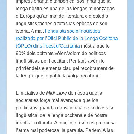
impressionanta e tanben cal soslinhar que la
lenga nòstra es una de las lengas minorizadas
d’Euròpa qu’an mai de literatura e d’estudis
lingüistics faches a totas las epòcas de son
istòria. A mai,
l’enquista sociolingüistica
realizada per l’Ofici Public de la Lenga Occitana
(ÒPLO) dins l’oèst d’Occitània
mòstra que lo
90% dels abitants vòlon/volèm de politicas
lingüisticas per l’occitan. Per tant, avèm lo
primièr dels elements clau pel recobrament de
la lenga: que lo pòble la vòlga recobrar.
L’iniciativa de
Midi Libre
demòstra que la
societat es fòrça mai avançada que los
politicians quand a consciéncia de la diversitat
lingüistica, de la lenga occitana e de nòstra
identitat culturala. A mai, lo jornal nos prepausa
l’arma mai poderosa: la paraula. Parlem! A las