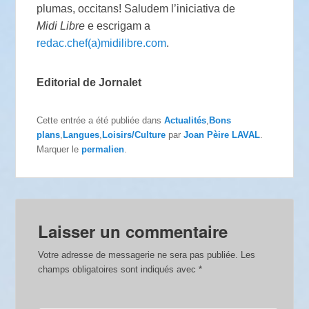
plumas, occitans! Saludem l’iniciativa de
Midi Libre
e escrigam a
redac.chef(a)midilibre.com
.
Editorial de Jornalet
Cette entrée a été publiée dans
Actualités
,
Bons
plans
,
Langues
,
Loisirs/Culture
par
Joan Pèire LAVAL
.
Marquer le
permalien
.
Laisser un commentaire
Votre adresse de messagerie ne sera pas publiée.
Les
champs obligatoires sont indiqués avec
*