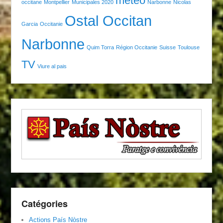
météo
occitane
Montpellier
Municipales 2020
Narbonne
Nicolas
Ostal Occitan
Garcia
Occitanie
Narbonne
Quim Torra
Région Occitanie
Suisse
Toulouse
TV
Viure al pais
Catégories
Actions País Nòstre