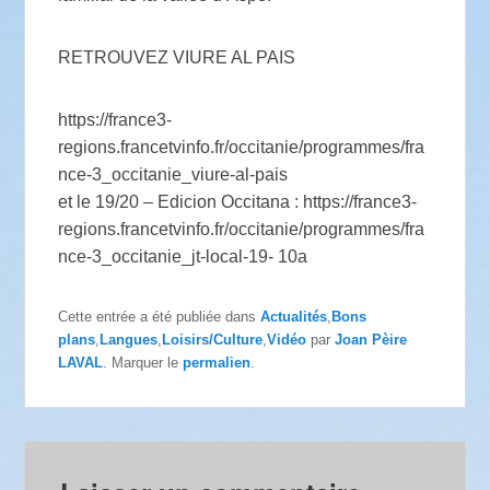
RETROUVEZ VIURE AL PAIS
https://france3-
regions.francetvinfo.fr/occitanie/programmes/fra
nce-3_occitanie_viure-al-pais
et le 19/20 – Edicion Occitana : https://france3-
regions.francetvinfo.fr/occitanie/programmes/fra
nce-3_occitanie_jt-local-19- 10a
Cette entrée a été publiée dans
Actualités
,
Bons
plans
,
Langues
,
Loisirs/Culture
,
Vidéo
par
Joan Pèire
LAVAL
. Marquer le
permalien
.