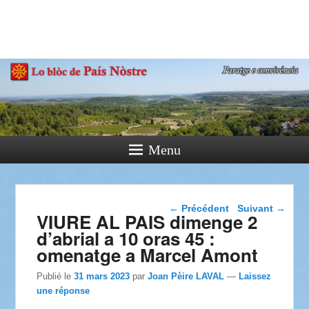
País Nòstre
Paratge e Convivència
Menu
Navigation dans les
←
Précédent
Suivant
→
VIURE AL PAIS dimenge 2
articles
d’abrial a 10 oras 45 :
omenatge a Marcel Amont
Publié le
31 mars 2023
par
Joan Pèire LAVAL
—
Laissez
une réponse