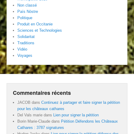
Non classé
País Nòstre
Politique
Produit en Occitanie
Sciences et Technologies
Solidaritat
Traditions
Vidéo
Voyages
Commentaires récents
JACOB
dans
Continuez à partager et faire signer la pétition
pour les châteaux cathares
Del Vals marie
dans
Lien pour signer la pétition
Borin Marie-Claude
dans
Pétition Défendons les Châteaux
Cathares : 3787 signatures
Hudon Jacky
dans
Lien pour signer la pétition défense des