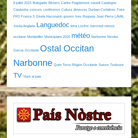
8 juillet 2023
Bolegadis
Béziers
Carles Puigdemont
castell
Catalogne
Catalonha
concurs
conférence
Cultura
dimecres
Durban-Corbières
Foire
FR3
France 3
Gisela Naconaski
govern
Ives Roqueta
Jean Pierre LAVAL
Languedoc
Josèp Anglada
letra
Lozère
mercredi
messe
météo
occitane
Montpellier
Municipales 2020
Narbonne
Nicolas
Ostal Occitan
Garcia
Occitanie
Narbonne
Quim Torra
Région Occitanie
Suisse
Toulouse
TV
Viure al pais