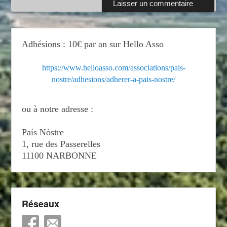
Adhésions : 10€ par an sur Hello Asso
https://www.helloasso.com/associations/pais-
nostre/adhesions/adherer-a-pais-nostre/
ou à notre adresse :
País Nòstre
1, rue des Passerelles
11100 NARBONNE
Réseaux