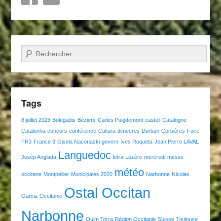
Recherche
Tags
8 juillet 2023
Bolegadis
Béziers
Carles Puigdemont
castell
Catalogne
Catalonha
concurs
conférence
Cultura
dimecres
Durban-Corbières
Foire
FR3
France 3
Gisela Naconaski
govern
Ives Roqueta
Jean Pierre LAVAL
Languedoc
Josèp Anglada
letra
Lozère
mercredi
messe
météo
occitane
Montpellier
Municipales 2020
Narbonne
Nicolas
Ostal Occitan
Garcia
Occitanie
Narbonne
Quim Torra
Région Occitanie
Suisse
Toulouse