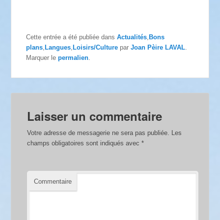
Cette entrée a été publiée dans
Actualités
,
Bons
plans
,
Langues
,
Loisirs/Culture
par
Joan Pèire LAVAL
.
Marquer le
permalien
.
Laisser un commentaire
Votre adresse de messagerie ne sera pas publiée.
Les
champs obligatoires sont indiqués avec
*
Commentaire