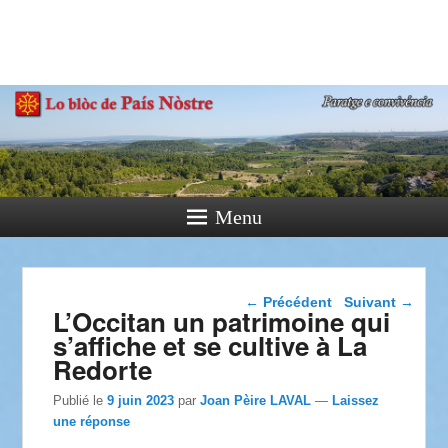
País Nòstre
Paratge e Convivència
Menu
Navigation dans les
←
Précédent
Suivant
→
L’Occitan un patrimoine qui
articles
s’affiche et se cultive à La
Redorte
Publié le
9 juin 2023
par
Joan Pèire LAVAL
—
Laissez
une réponse