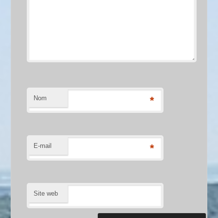
Nom
*
E-mail
*
Site web