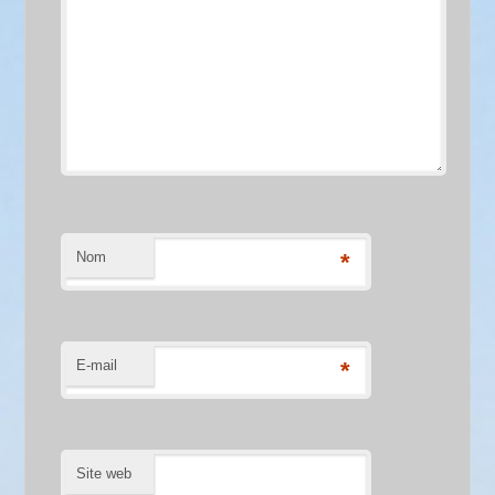
Nom
*
E-mail
*
Site web