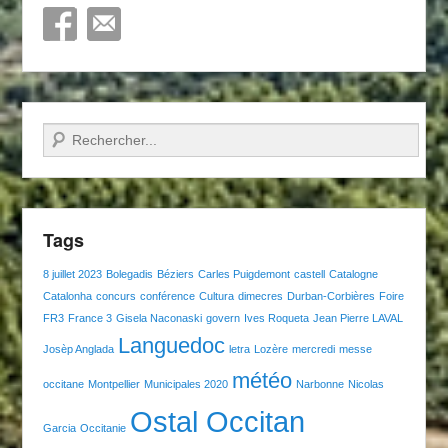
Recherche
Tags
8 juillet 2023
Bolegadis
Béziers
Carles Puigdemont
castell
Catalogne
Catalonha
concurs
conférence
Cultura
dimecres
Durban-Corbières
Foire
FR3
France 3
Gisela Naconaski
govern
Ives Roqueta
Jean Pierre LAVAL
Languedoc
Josèp Anglada
letra
Lozère
mercredi
messe
météo
occitane
Montpellier
Municipales 2020
Narbonne
Nicolas
Ostal Occitan
Garcia
Occitanie