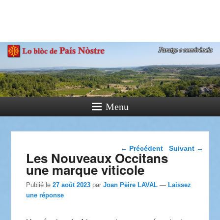
País Nòstre
Paratge e Convivència
Menu
Navigation dans les
←
Précédent
Suivant
→
Les Nouveaux Occitans
articles
une marque viticole
Publié le
27 août 2023
par
Joan Pèire LAVAL
—
Laissez
une réponse