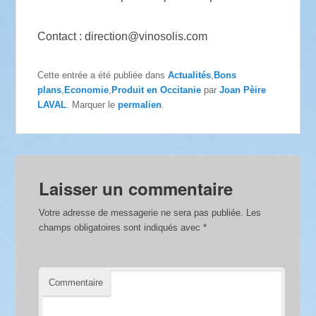
Contact :
direction@vinosolis.com
Cette entrée a été publiée dans
Actualités
,
Bons
plans
,
Economie
,
Produit en Occitanie
par
Joan Pèire
LAVAL
. Marquer le
permalien
.
Laisser un commentaire
Votre adresse de messagerie ne sera pas publiée.
Les
champs obligatoires sont indiqués avec
*
Commentaire