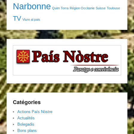
Narbonne
Quim Torra
Région Occitanie
Suisse
Toulouse
TV
Viure al pais
Catégories
Actions País Nòstre
Actualités
Bolegadis
Bons plans