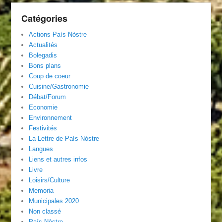
Catégories
Actions País Nòstre
Actualités
Bolegadis
Bons plans
Coup de coeur
Cuisine/Gastronomie
Débat/Forum
Economie
Environnement
Festivités
La Lettre de País Nòstre
Langues
Liens et autres infos
Livre
Loisirs/Culture
Memoria
Municipales 2020
Non classé
País Nòstre