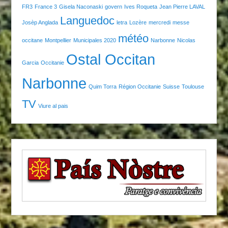
FR3
France 3
Gisela Naconaski
govern
Ives Roqueta
Jean Pierre LAVAL
Languedoc
Josèp Anglada
letra
Lozère
mercredi
messe
météo
occitane
Montpellier
Municipales 2020
Narbonne
Nicolas
Ostal Occitan
Garcia
Occitanie
Narbonne
Quim Torra
Région Occitanie
Suisse
Toulouse
TV
Viure al pais