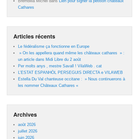
Brembilla Michel
dans
Lien pour signer la pétition châteaux
Cathares
Articles récents
Le fédéralisme ça fonctionne en Europe
» On les appellera quand même les châteaux cathares » :
un article dans Midi Libre du 2 août
Per molts anys , mestre Savall ! VilaWeb . cat
L’ESTAT ESPANHÒL PERSEGUIS DIRECTA e VILAWEB
Estella Du Val chanteuse occitane : » Nous continuerons à
les nommer Châteaux Cathares «
Archives
août 2026
juillet 2026
juin 2026