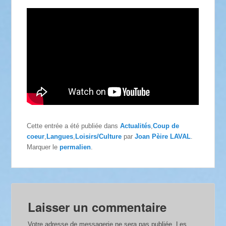
Cette entrée a été publiée dans
Actualités
,
Coup de
coeur
,
Langues
,
Loisirs/Culture
par
Joan Pèire LAVAL
.
Marquer le
permalien
.
Laisser un commentaire
Votre adresse de messagerie ne sera pas publiée.
Les