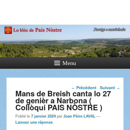
País Nòstre
Paratge e Convivència
Menu
Navigation dans les
←
Précédent
Suivant
→
Mans de Breish canta lo 27
articles
de genièr a Narbona (
Collòqui PAIS NÒSTRE )
Publié le
7 janvier 2024
par
Joan Pèire LAVAL
—
Laissez une réponse