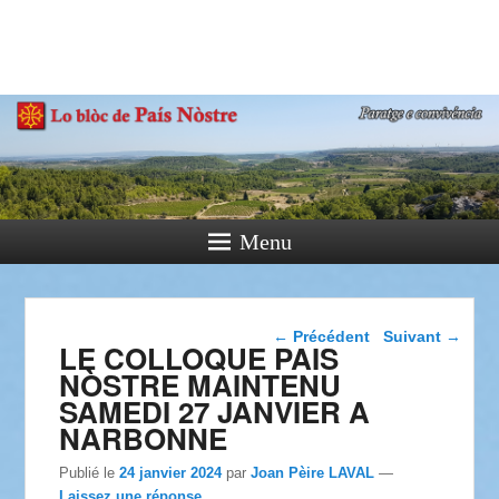
País Nòstre
Paratge e Convivència
Menu
Navigation dans les
←
Précédent
Suivant
→
LE COLLOQUE PAIS
articles
NÒSTRE MAINTENU
SAMEDI 27 JANVIER A
NARBONNE
Publié le
24 janvier 2024
par
Joan Pèire LAVAL
—
Laissez une réponse