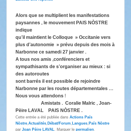
Alors que se multiplient les manifestations
paysannes , le mouvement PAIS NÒSTRE
indique
qu’il maintient le Colloque » Occitanie vers
plus d’autonomie » prévu depuis des mois à
Narbonne ce samedi 27 janvier .
A tous nos amis ,conférenciers et
sympathisants de s’organiser au mieux : si
des autoroutes
sont barrés il est possible de rejoindre
Narbonne par les routes départementales …
Nous vous attendons
!
Amistats . Coralie Malric , Joan-
Pèire LAVAL PAIS NÒSTRE .
Cette entrée a été publiée dans
Actions País
Nòstre
,
Actualités
,
Débat/Forum
,
Langues
,
País Nòstre
par
Joan Pèire LAVAL
. Marquer le
permalien
.