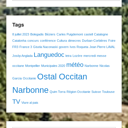
Tags
8 juillet 2023
Bolegadis
Béziers
Carles Puigdemont
castell
Catalogne
Catalonha
concurs
conférence
Cultura
dimecres
Durban-Corbières
Foire
FR3
France 3
Gisela Naconaski
govern
Ives Roqueta
Jean Pierre LAVAL
Languedoc
Josèp Anglada
letra
Lozère
mercredi
messe
météo
occitane
Montpellier
Municipales 2020
Narbonne
Nicolas
Ostal Occitan
Garcia
Occitanie
Narbonne
Quim Torra
Région Occitanie
Suisse
Toulouse
TV
Viure al pais