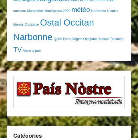
météo
occitane
Montpellier
Municipales 2020
Narbonne
Nicolas
Ostal Occitan
Garcia
Occitanie
Narbonne
Quim Torra
Région Occitanie
Suisse
Toulouse
TV
Viure al pais
Catégories