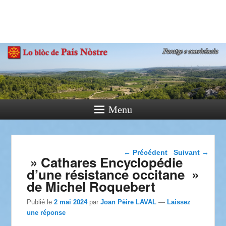
País Nòstre
Paratge e Convivència
Menu
Navigation dans les
←
Précédent
Suivant
→
» Cathares Encyclopédie
articles
d’une résistance occitane »
de Michel Roquebert
Publié le
2 mai 2024
par
Joan Pèire LAVAL
—
Laissez
une réponse