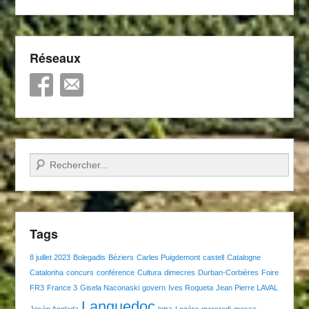
Réseaux
Recherche
Tags
8 juillet 2023
Bolegadis
Béziers
Carles Puigdemont
castell
Catalogne
Catalonha
concurs
conférence
Cultura
dimecres
Durban-Corbières
Foire
FR3
France 3
Gisela Naconaski
govern
Ives Roqueta
Jean Pierre LAVAL
Languedoc
Josèp Anglada
letra
Lozère
mercredi
messe