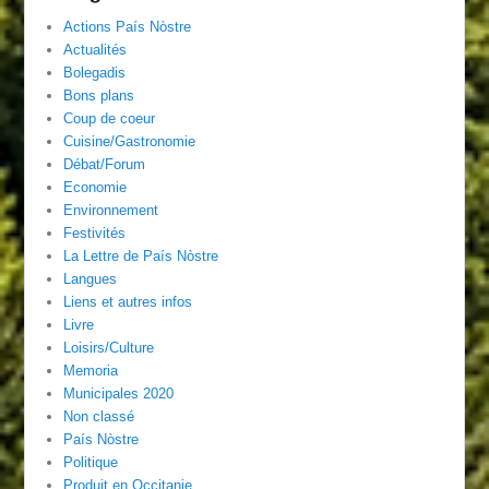
Actions País Nòstre
Actualités
Bolegadis
Bons plans
Coup de coeur
Cuisine/Gastronomie
Débat/Forum
Economie
Environnement
Festivités
La Lettre de País Nòstre
Langues
Liens et autres infos
Livre
Loisirs/Culture
Memoria
Municipales 2020
Non classé
País Nòstre
Politique
Produit en Occitanie