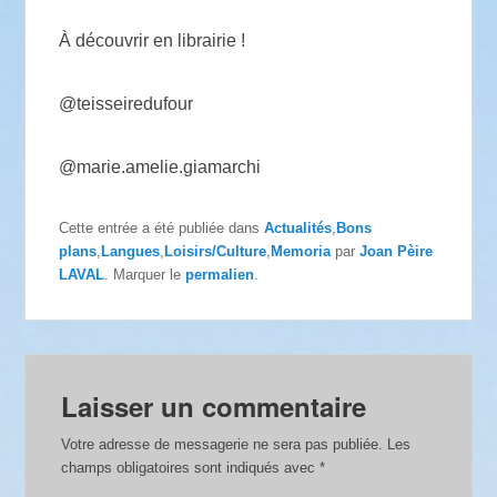
À découvrir en librairie !
@teisseiredufour
@marie.amelie.giamarchi
Cette entrée a été publiée dans
Actualités
,
Bons
plans
,
Langues
,
Loisirs/Culture
,
Memoria
par
Joan Pèire
LAVAL
. Marquer le
permalien
.
Laisser un commentaire
Votre adresse de messagerie ne sera pas publiée.
Les
champs obligatoires sont indiqués avec
*