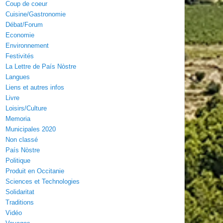
Coup de coeur
Cuisine/Gastronomie
Débat/Forum
Economie
Environnement
Festivités
La Lettre de País Nòstre
Langues
Liens et autres infos
Livre
Loisirs/Culture
Memoria
Municipales 2020
Non classé
País Nòstre
Politique
Produit en Occitanie
Sciences et Technologies
Solidaritat
Traditions
Vidéo