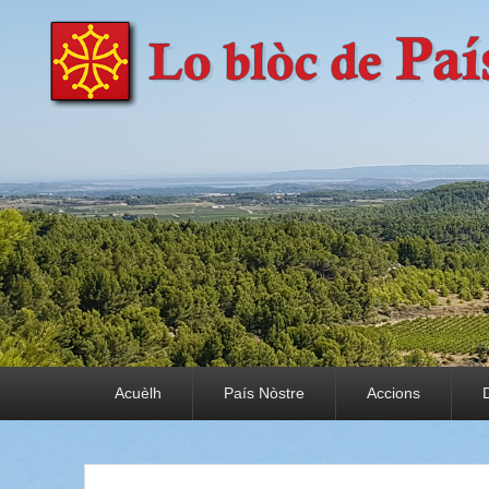
País Nòstre
Paratge e Convivència
Premier menu
Acuèlh
País Nòstre
Accions