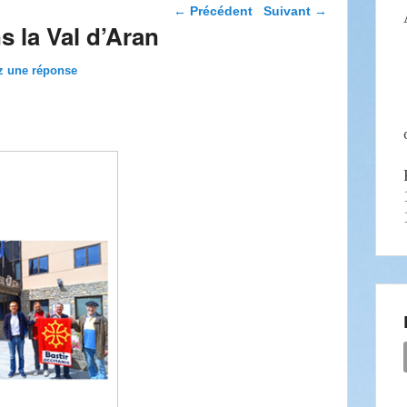
Navigation dans les
←
Précédent
Suivant
→
articles
s la Val d’Aran
z une réponse