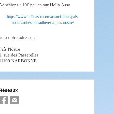
Adhésions : 10€ par an sur Hello Asso
https://www.helloasso.com/associations/pais-
nostre/adhesions/adherer-a-pais-nostre/
ou à notre adresse :
País Nòstre
1, rue des Passerelles
11100 NARBONNE
Réseaux