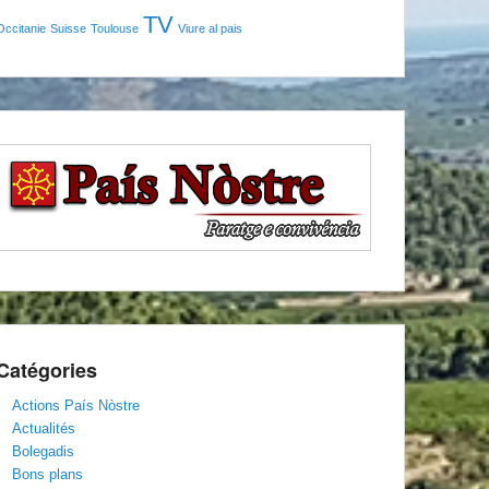
TV
Occitanie
Suisse
Toulouse
Viure al pais
Catégories
Actions País Nòstre
Actualités
Bolegadis
Bons plans