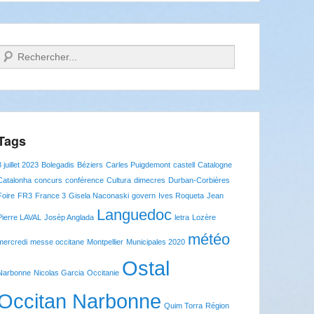
Recherche
Tags
8 juillet 2023
Bolegadis
Béziers
Carles Puigdemont
castell
Catalogne
Catalonha
concurs
conférence
Cultura
dimecres
Durban-Corbières
Foire
FR3
France 3
Gisela Naconaski
govern
Ives Roqueta
Jean
Languedoc
Pierre LAVAL
Josèp Anglada
letra
Lozère
météo
mercredi
messe occitane
Montpellier
Municipales 2020
Ostal
Narbonne
Nicolas Garcia
Occitanie
Occitan Narbonne
Quim Torra
Région