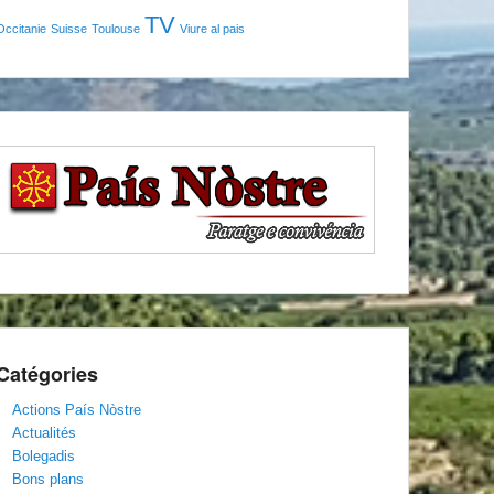
TV
Occitanie
Suisse
Toulouse
Viure al pais
Catégories
Actions País Nòstre
Actualités
Bolegadis
Bons plans