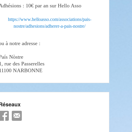
Adhésions : 10€ par an sur Hello Asso
https://www.helloasso.com/associations/pais-
nostre/adhesions/adherer-a-pais-nostre/
ou à notre adresse :
País Nòstre
1, rue des Passerelles
11100 NARBONNE
Réseaux