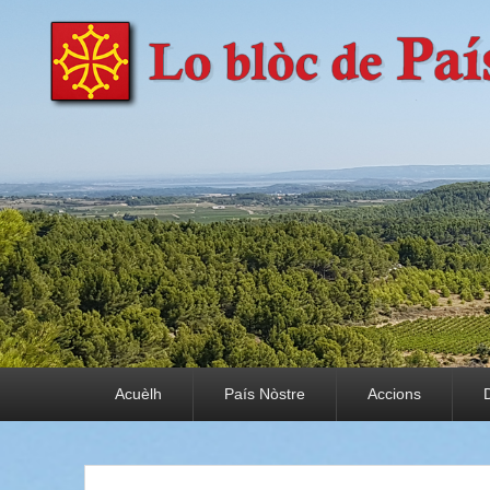
País Nòstre
Paratge e Convivència
Premier menu
Acuèlh
País Nòstre
Accions