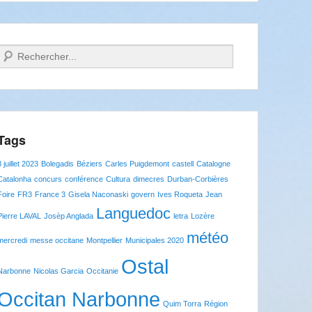
Recherche
Tags
8 juillet 2023
Bolegadis
Béziers
Carles Puigdemont
castell
Catalogne
Catalonha
concurs
conférence
Cultura
dimecres
Durban-Corbières
Foire
FR3
France 3
Gisela Naconaski
govern
Ives Roqueta
Jean
Languedoc
Pierre LAVAL
Josèp Anglada
letra
Lozère
météo
mercredi
messe occitane
Montpellier
Municipales 2020
Ostal
Narbonne
Nicolas Garcia
Occitanie
Occitan Narbonne
Quim Torra
Région