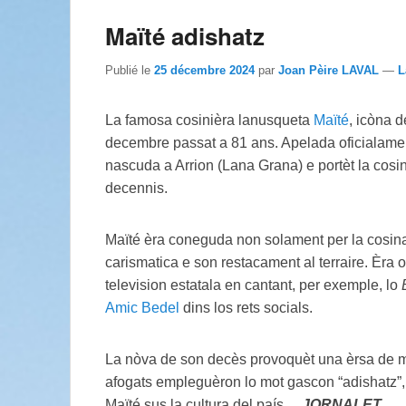
Maïté adishatz
Publié le
25 décembre 2024
par
Joan Pèire LAVAL
—
L
La famosa cosinièra lanusqueta
Maïté
, icòna d
decembre passat a 81 ans. Apelada oficialame
nascuda a Arrion (Lana Grana) e portèt la cosi
decennis.
Maïté èra coneguda non solament per la cosina
carismatica e son restacament al terraire. Èra 
television estatala en cantant, per exemple, lo
Amic Bedel
dins los rets socials.
La nòva de son decès provoquèt una èrsa de me
afogats empleguèron lo mot gascon “adishatz”,
Maïté sus la cultura del país.
JORNALET