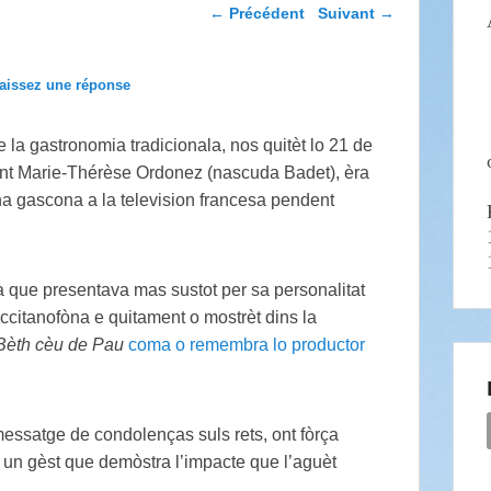
Navigation dans les
←
Précédent
Suivant
→
articles
aissez une réponse
e la gastronomia tradicionala, nos quitèt lo 21 de
nt Marie-Thérèse Ordonez (nascuda Badet), èra
na gascona a la television francesa pendent
 que presentava mas sustot per sa personalitat
occitanofòna e quitament o mostrèt dins la
Bèth
cèu
de
Pau
coma o remembra lo productor
ssatge de condolenças suls rets, ont fòrça
 un gèst que demòstra l’impacte que l’aguèt