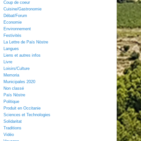
Coup de coeur
Cuisine/Gastronomie
Débat/Forum
Economie
Environnement
Festivités
La Lettre de País Nòstre
Langues
Liens et autres infos
Livre
Loisirs/Culture
Memoria
Municipales 2020
Non classé
País Nòstre
Politique
Produit en Occitanie
Sciences et Technologies
Solidaritat
Traditions
Vidéo