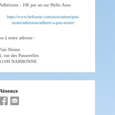
Adhésions : 10€ par an sur Hello Asso
https://www.helloasso.com/associations/pais-
nostre/adhesions/adherer-a-pais-nostre/
ou à notre adresse :
País Nòstre
1, rue des Passerelles
11100 NARBONNE
Réseaux