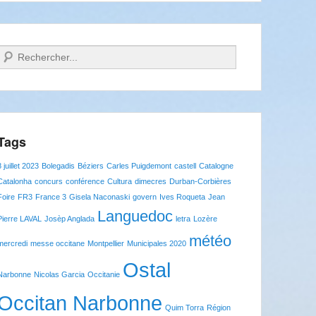
Recherche
Tags
8 juillet 2023
Bolegadis
Béziers
Carles Puigdemont
castell
Catalogne
Catalonha
concurs
conférence
Cultura
dimecres
Durban-Corbières
Foire
FR3
France 3
Gisela Naconaski
govern
Ives Roqueta
Jean
Languedoc
Pierre LAVAL
Josèp Anglada
letra
Lozère
météo
mercredi
messe occitane
Montpellier
Municipales 2020
Ostal
Narbonne
Nicolas Garcia
Occitanie
Occitan Narbonne
Quim Torra
Région