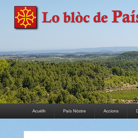
País Nòstre
Paratge e Convivència
Premier menu
Acuèlh
País Nòstre
Accions