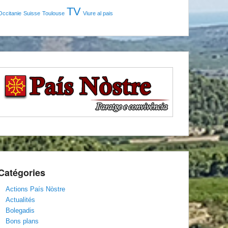
TV
Occitanie
Suisse
Toulouse
Viure al pais
Catégories
Actions País Nòstre
Actualités
Bolegadis
Bons plans