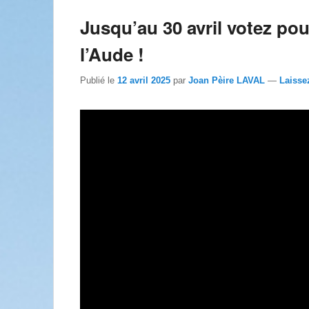
Jusqu’au 30 avril votez pou
l’Aude !
Publié le
12 avril 2025
par
Joan Pèire LAVAL
—
Laisse