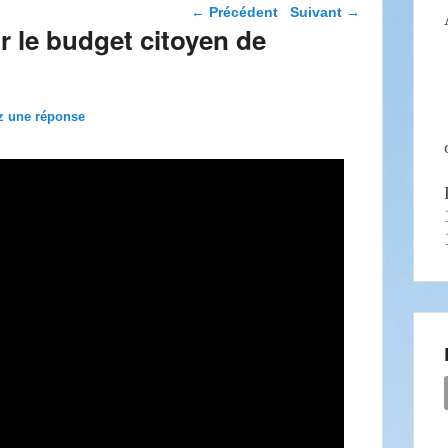
Navigation dans les
←
Précédent
Suivant
→
articles
r le budget citoyen de
z une réponse