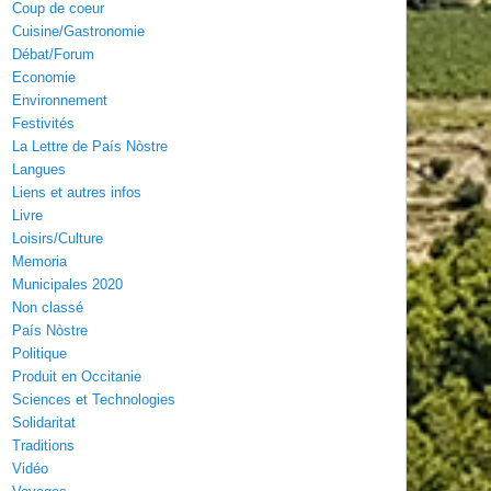
Coup de coeur
Cuisine/Gastronomie
Débat/Forum
Economie
Environnement
Festivités
La Lettre de País Nòstre
Langues
Liens et autres infos
Livre
Loisirs/Culture
Memoria
Municipales 2020
Non classé
País Nòstre
Politique
Produit en Occitanie
Sciences et Technologies
Solidaritat
Traditions
Vidéo