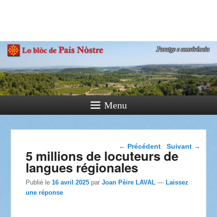
País Nòstre
Paratge e Convivència
Menu
Navigation dans les
←
Précédent
Suivant
→
5 millions de locuteurs de
articles
langues régionales
Publié le
16 avril 2025
par
Joan Pèire LAVAL
—
Laissez
une réponse