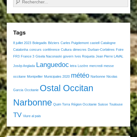
Recherche
Tags
8 juillet 2023
Bolegadis
Béziers
Carles Puigdemont
castell
Catalogne
Catalonha
concurs
conférence
Cultura
dimecres
Durban-Corbières
Foire
FR3
France 3
Gisela Naconaski
govern
Ives Roqueta
Jean Pierre LAVAL
Languedoc
Josèp Anglada
letra
Lozère
mercredi
messe
météo
occitane
Montpellier
Municipales 2020
Narbonne
Nicolas
Ostal Occitan
Garcia
Occitanie
Narbonne
Quim Torra
Région Occitanie
Suisse
Toulouse
TV
Viure al pais