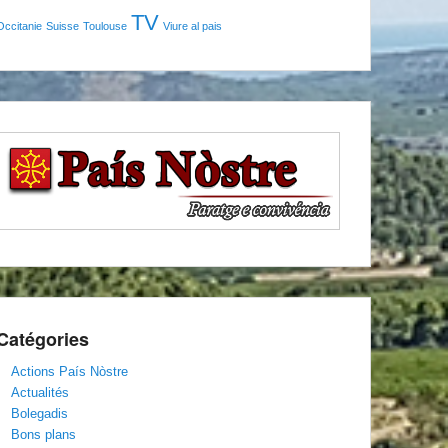
TV
Occitanie
Suisse
Toulouse
Viure al pais
Catégories
Actions País Nòstre
Actualités
Bolegadis
Bons plans