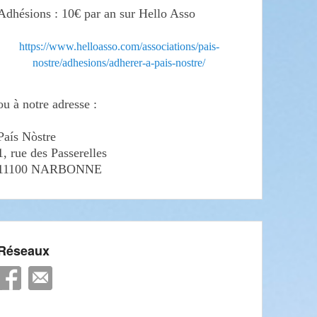
Adhésions : 10€ par an sur Hello Asso
https://www.helloasso.com/associations/pais-
nostre/adhesions/adherer-a-pais-nostre/
ou à notre adresse :
País Nòstre
1, rue des Passerelles
11100 NARBONNE
Réseaux