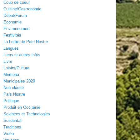
Coup de coeur
Cuisine/Gastronomie
Débat/Forum
Economie
Environnement
Festivités
La Lettre de País Nòstre
Langues
Liens et autres infos
Livre
Loisirs/Culture
Memoria
Municipales 2020
Non classé
País Nòstre
Politique
Produit en Occitanie
Sciences et Technologies
Solidaritat
Traditions
Vidéo