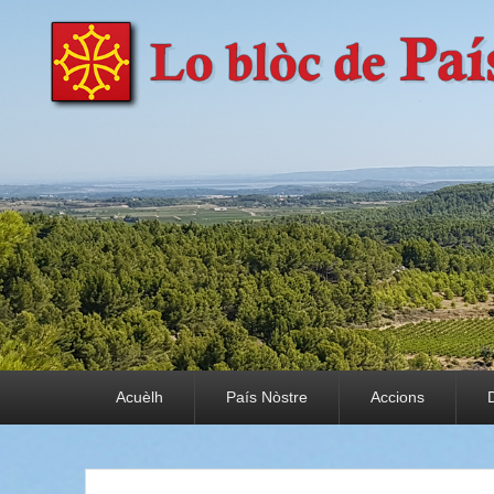
País Nòstre
Paratge e Convivència
Premier menu
Acuèlh
País Nòstre
Accions