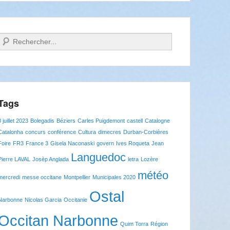
Recherche
Tags
8 juillet 2023
Bolegadis
Béziers
Carles Puigdemont
castell
Catalogne
Catalonha
concurs
conférence
Cultura
dimecres
Durban-Corbières
Foire
FR3
France 3
Gisela Naconaski
govern
Ives Roqueta
Jean
Languedoc
Pierre LAVAL
Josèp Anglada
letra
Lozère
météo
mercredi
messe occitane
Montpellier
Municipales 2020
Ostal
Narbonne
Nicolas Garcia
Occitanie
Occitan Narbonne
Quim Torra
Région