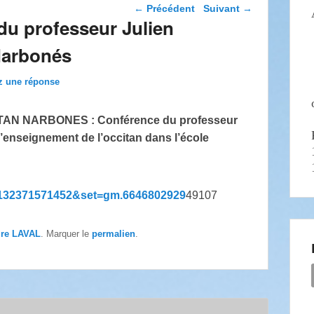
Navigation dans les
←
Précédent
Suivant
→
articles
 du professeur Julien
Narbonés
z une réponse
CITAN NARBONES : Conférence du professeur
l’enseignement de l’occitan dans l’école
73132371571452&set=gm.6646802929
49107
ire LAVAL
. Marquer le
permalien
.