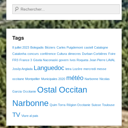
Recherche
Tags
8 juillet 2023
Bolegadis
Béziers
Carles Puigdemont
castell
Catalogne
Catalonha
concurs
conférence
Cultura
dimecres
Durban-Corbières
Foire
FR3
France 3
Gisela Naconaski
govern
Ives Roqueta
Jean Pierre LAVAL
Languedoc
Josèp Anglada
letra
Lozère
mercredi
messe
météo
occitane
Montpellier
Municipales 2020
Narbonne
Nicolas
Ostal Occitan
Garcia
Occitanie
Narbonne
Quim Torra
Région Occitanie
Suisse
Toulouse
TV
Viure al pais