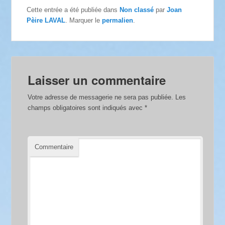
Cette entrée a été publiée dans
Non classé
par
Joan
Pèire LAVAL
. Marquer le
permalien
.
Laisser un commentaire
Votre adresse de messagerie ne sera pas publiée.
Les
champs obligatoires sont indiqués avec
*
Commentaire