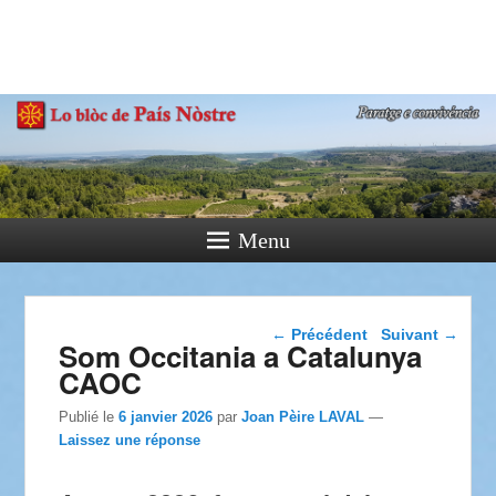
País Nòstre
Paratge e Convivència
Menu
Navigation dans les
←
Précédent
Suivant
→
Som Occitania a Catalunya
articles
CAOC
Publié le
6 janvier 2026
par
Joan Pèire LAVAL
—
Laissez une réponse