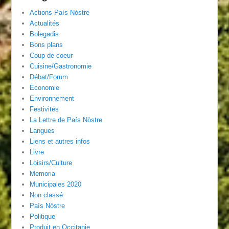
Actions País Nòstre
Actualités
Bolegadis
Bons plans
Coup de coeur
Cuisine/Gastronomie
Débat/Forum
Economie
Environnement
Festivités
La Lettre de País Nòstre
Langues
Liens et autres infos
Livre
Loisirs/Culture
Memoria
Municipales 2020
Non classé
País Nòstre
Politique
Produit en Occitanie