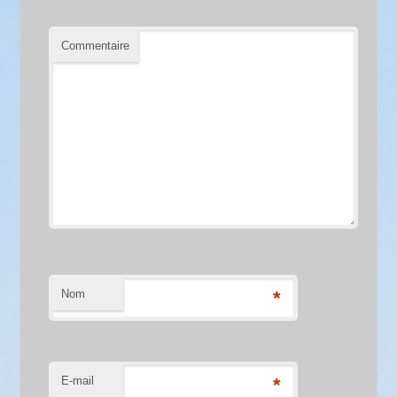
Commentaire
Nom
*
E-mail
*