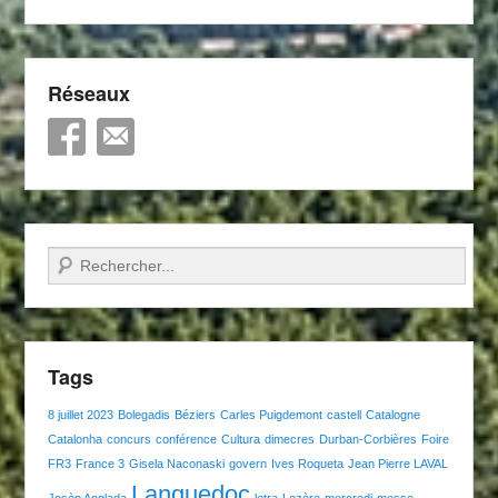
Réseaux
Recherche
Tags
8 juillet 2023
Bolegadis
Béziers
Carles Puigdemont
castell
Catalogne
Catalonha
concurs
conférence
Cultura
dimecres
Durban-Corbières
Foire
FR3
France 3
Gisela Naconaski
govern
Ives Roqueta
Jean Pierre LAVAL
Languedoc
Josèp Anglada
letra
Lozère
mercredi
messe