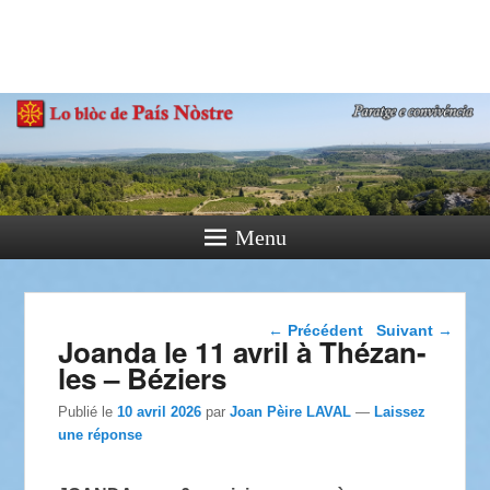
País Nòstre
Paratge e Convivència
Menu
Navigation dans les
←
Précédent
Suivant
→
Joanda le 11 avril à Thézan-
articles
les – Béziers
Publié le
10 avril 2026
par
Joan Pèire LAVAL
—
Laissez
une réponse