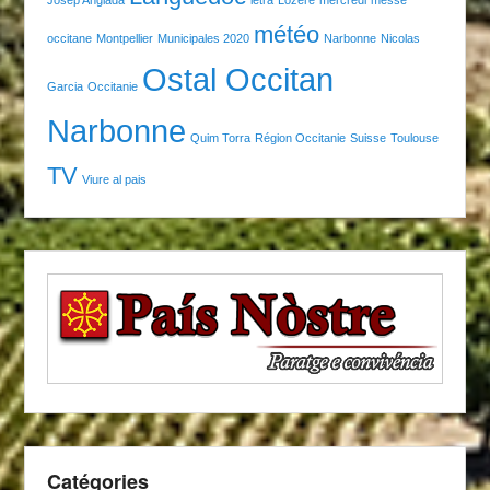
météo
occitane
Montpellier
Municipales 2020
Narbonne
Nicolas
Ostal Occitan
Garcia
Occitanie
Narbonne
Quim Torra
Région Occitanie
Suisse
Toulouse
TV
Viure al pais
Catégories