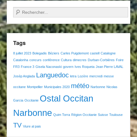
Recherche
Tags
8 juillet 2023
Bolegadis
Béziers
Carles Puigdemont
castell
Catalogne
Catalonha
concurs
conférence
Cultura
dimecres
Durban-Corbières
Foire
FR3
France 3
Gisela Naconaski
govern
Ives Roqueta
Jean Pierre LAVAL
Languedoc
Josèp Anglada
letra
Lozère
mercredi
messe
météo
occitane
Montpellier
Municipales 2020
Narbonne
Nicolas
Ostal Occitan
Garcia
Occitanie
Narbonne
Quim Torra
Région Occitanie
Suisse
Toulouse
TV
Viure al pais