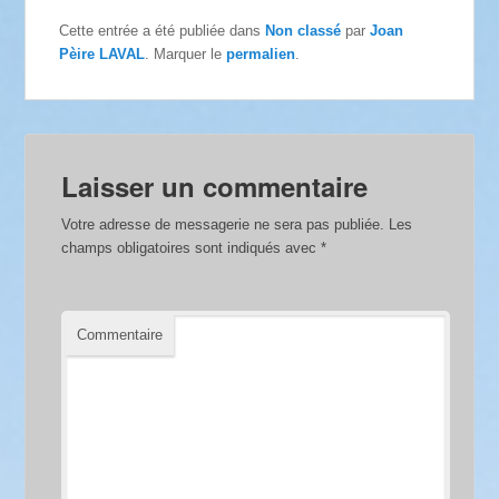
Cette entrée a été publiée dans
Non classé
par
Joan
Pèire LAVAL
. Marquer le
permalien
.
Laisser un commentaire
Votre adresse de messagerie ne sera pas publiée.
Les
champs obligatoires sont indiqués avec
*
Commentaire