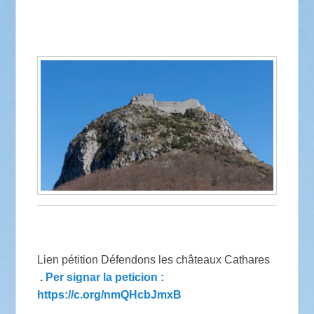
Lien pétition Défendons les châteaux Cathares
.
Per signar la peticion :
https://c.org/nmQHcbJmxB