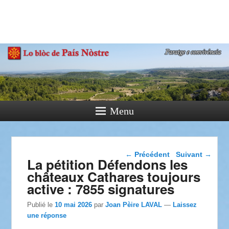
País Nòstre
Paratge e Convivència
Menu
Navigation dans les
←
Précédent
Suivant
→
La pétition Défendons les
articles
châteaux Cathares toujours
active : 7855 signatures
Publié le
10 mai 2026
par
Joan Pèire LAVAL
—
Laissez
une réponse