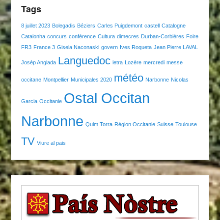
Tags
8 juillet 2023
Bolegadis
Béziers
Carles Puigdemont
castell
Catalogne
Catalonha
concurs
conférence
Cultura
dimecres
Durban-Corbières
Foire
FR3
France 3
Gisela Naconaski
govern
Ives Roqueta
Jean Pierre LAVAL
Languedoc
Josèp Anglada
letra
Lozère
mercredi
messe
météo
occitane
Montpellier
Municipales 2020
Narbonne
Nicolas
Ostal Occitan
Garcia
Occitanie
Narbonne
Quim Torra
Région Occitanie
Suisse
Toulouse
TV
Viure al pais