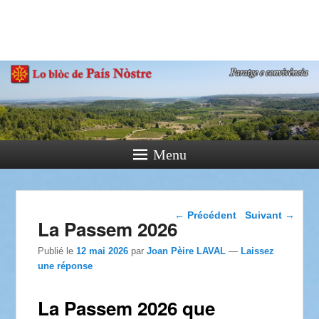
País Nòstre
Paratge e Convivència
Menu
Navigation dans les
←
Précédent
Suivant
→
La Passem 2026
articles
Publié le
12 mai 2026
par
Joan Pèire LAVAL
—
Laissez
une réponse
La Passem 2026 que