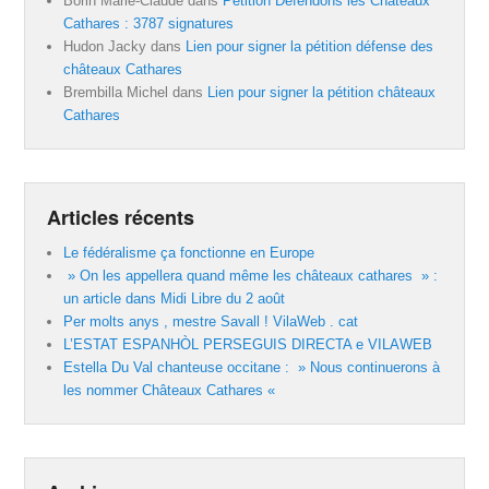
Borin Marie-Claude
dans
Pétition Défendons les Châteaux
Cathares : 3787 signatures
Hudon Jacky
dans
Lien pour signer la pétition défense des
châteaux Cathares
Brembilla Michel
dans
Lien pour signer la pétition châteaux
Cathares
Articles récents
Le fédéralisme ça fonctionne en Europe
» On les appellera quand même les châteaux cathares » :
un article dans Midi Libre du 2 août
Per molts anys , mestre Savall ! VilaWeb . cat
L’ESTAT ESPANHÒL PERSEGUIS DIRECTA e VILAWEB
Estella Du Val chanteuse occitane : » Nous continuerons à
les nommer Châteaux Cathares «