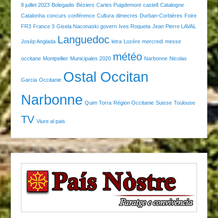
8 juillet 2023
Bolegadis
Béziers
Carles Puigdemont
castell
Catalogne
Catalonha
concurs
conférence
Cultura
dimecres
Durban-Corbières
Foire
FR3
France 3
Gisela Naconaski
govern
Ives Roqueta
Jean Pierre LAVAL
Languedoc
Josèp Anglada
letra
Lozère
mercredi
messe
météo
occitane
Montpellier
Municipales 2020
Narbonne
Nicolas
Ostal Occitan
Garcia
Occitanie
Narbonne
Quim Torra
Région Occitanie
Suisse
Toulouse
TV
Viure al pais