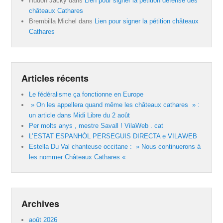
Hudon Jacky
dans
Lien pour signer la pétition défense des
châteaux Cathares
Brembilla Michel
dans
Lien pour signer la pétition châteaux
Cathares
Articles récents
Le fédéralisme ça fonctionne en Europe
» On les appellera quand même les châteaux cathares » :
un article dans Midi Libre du 2 août
Per molts anys , mestre Savall ! VilaWeb . cat
L’ESTAT ESPANHÒL PERSEGUIS DIRECTA e VILAWEB
Estella Du Val chanteuse occitane : » Nous continuerons à
les nommer Châteaux Cathares «
Archives
août 2026