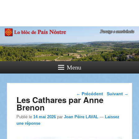
País Nòstre
Paratge e Convivència
Menu
Navigation dans les
←
Précédent
Suivant
→
Les Cathares par Anne
articles
Brenon
Publié le
14 mai 2026
par
Joan Pèire LAVAL
—
Laissez
une réponse