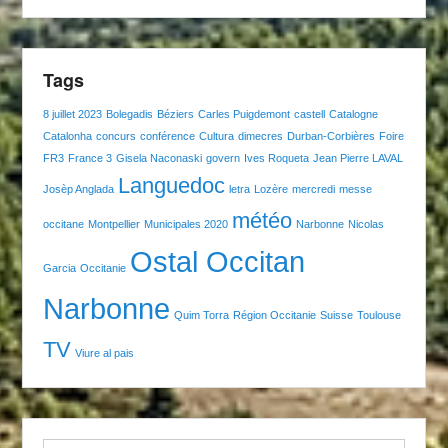
Tags
8 juillet 2023
Bolegadis
Béziers
Carles Puigdemont
castell
Catalogne
Catalonha
concurs
conférence
Cultura
dimecres
Durban-Corbières
Foire
FR3
France 3
Gisela Naconaski
govern
Ives Roqueta
Jean Pierre LAVAL
Languedoc
Josèp Anglada
letra
Lozère
mercredi
messe
météo
occitane
Montpellier
Municipales 2020
Narbonne
Nicolas
Ostal Occitan
Garcia
Occitanie
Narbonne
Quim Torra
Région Occitanie
Suisse
Toulouse
TV
Viure al pais