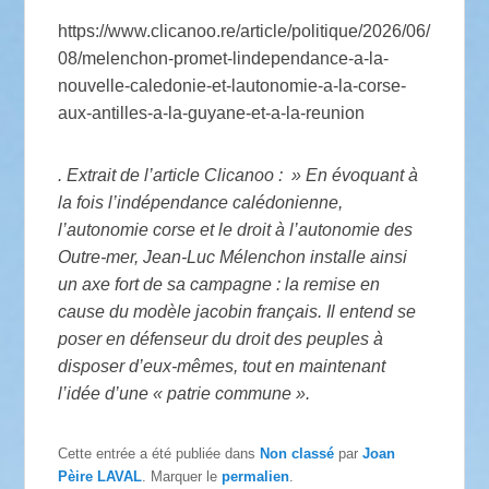
https://www.clicanoo.re/article/politique/2026/06/
08/melenchon-promet-lindependance-a-la-
nouvelle-caledonie-et-lautonomie-a-la-corse-
aux-antilles-a-la-guyane-et-a-la-reunion
. Extrait de l’article Clicanoo : » En évoquant à
la fois l’indépendance calédonienne,
l’autonomie corse et le droit à l’autonomie des
Outre-mer, Jean-Luc Mélenchon installe ainsi
un axe fort de sa campagne : la remise en
cause du modèle jacobin français. Il entend se
poser en défenseur du droit des peuples à
disposer d’eux-mêmes, tout en maintenant
l’idée d’une « patrie commune ».
Cette entrée a été publiée dans
Non classé
par
Joan
Pèire LAVAL
. Marquer le
permalien
.