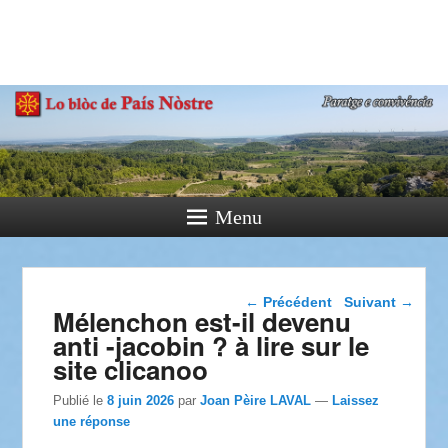
País Nòstre
Paratge e Convivència
Menu
Navigation dans les
←
Précédent
Suivant
→
Mélenchon est-il devenu
articles
anti -jacobin ? à lire sur le
site clicanoo
Publié le
8 juin 2026
par
Joan Pèire LAVAL
—
Laissez
une réponse