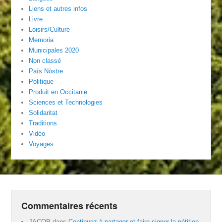
Liens et autres infos
Livre
Loisirs/Culture
Memoria
Municipales 2020
Non classé
País Nòstre
Politique
Produit en Occitanie
Sciences et Technologies
Solidaritat
Traditions
Vidéo
Voyages
Commentaires récents
JACOB
dans
Continuez à partager et faire signer la pétition