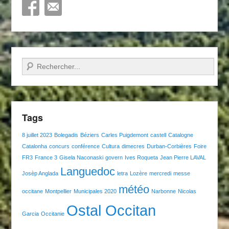
Recherche
Tags
8 juillet 2023
Bolegadis
Béziers
Carles Puigdemont
castell
Catalogne
Catalonha
concurs
conférence
Cultura
dimecres
Durban-Corbières
Foire
FR3
France 3
Gisela Naconaski
govern
Ives Roqueta
Jean Pierre LAVAL
Languedoc
Josèp Anglada
letra
Lozère
mercredi
messe
météo
occitane
Montpellier
Municipales 2020
Narbonne
Nicolas
Ostal Occitan
Garcia
Occitanie