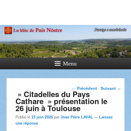
País Nòstre
Paratge e Convivència
Menu
Navigation dans les
←
Précédent
Suivant
→
» Citadelles du Pays
articles
Cathare » présentation le
26 juin à Toulouse
Publié le
15 juin 2026
par
Joan Pèire LAVAL
—
Laissez
une réponse