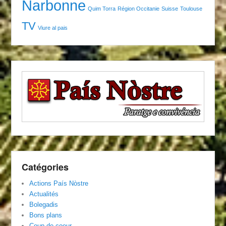
Narbonne
Quim Torra
Région Occitanie
Suisse
Toulouse
TV
Viure al pais
Catégories
Actions País Nòstre
Actualités
Bolegadis
Bons plans
Coup de coeur