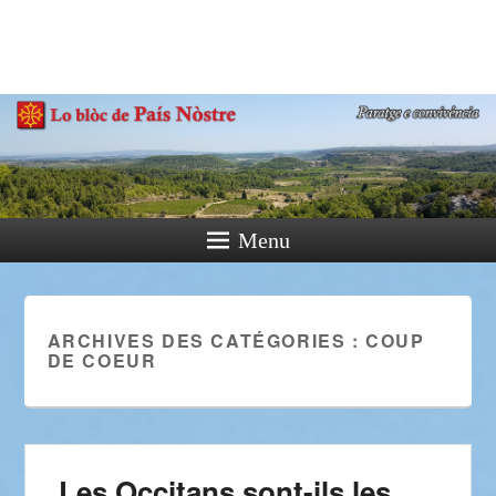
País Nòstre
Paratge e Convivència
Menu
ARCHIVES DES CATÉGORIES :
COUP
DE COEUR
Les Occitans sont-ils les