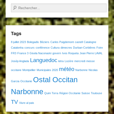
Recherche
Tags
8 juillet 2023
Bolegadis
Béziers
Carles Puigdemont
castell
Catalogne
Catalonha
concurs
conférence
Cultura
dimecres
Durban-Corbières
Foire
FR3
France 3
Gisela Naconaski
govern
Ives Roqueta
Jean Pierre LAVAL
Languedoc
Josèp Anglada
letra
Lozère
mercredi
messe
météo
occitane
Montpellier
Municipales 2020
Narbonne
Nicolas
Ostal Occitan
Garcia
Occitanie
Narbonne
Quim Torra
Région Occitanie
Suisse
Toulouse
TV
Viure al pais