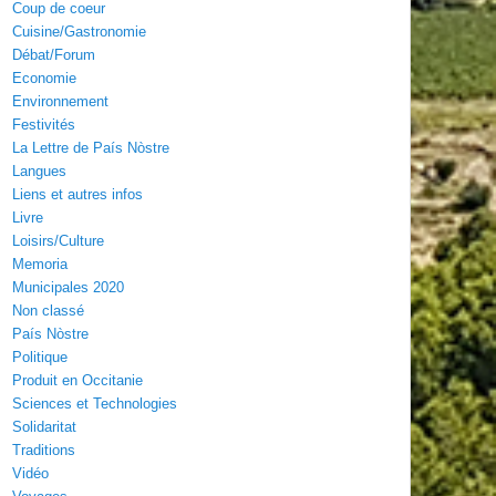
Coup de coeur
Cuisine/Gastronomie
Débat/Forum
Economie
Environnement
Festivités
La Lettre de País Nòstre
Langues
Liens et autres infos
Livre
Loisirs/Culture
Memoria
Municipales 2020
Non classé
País Nòstre
Politique
Produit en Occitanie
Sciences et Technologies
Solidaritat
Traditions
Vidéo