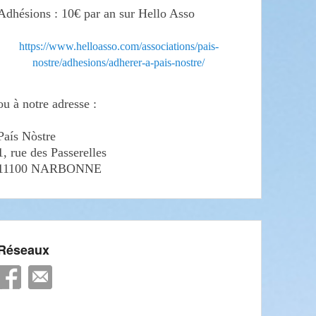
Adhésions : 10€ par an sur Hello Asso
https://www.helloasso.com/associations/pais-
nostre/adhesions/adherer-a-pais-nostre/
ou à notre adresse :
País Nòstre
1, rue des Passerelles
11100 NARBONNE
Réseaux