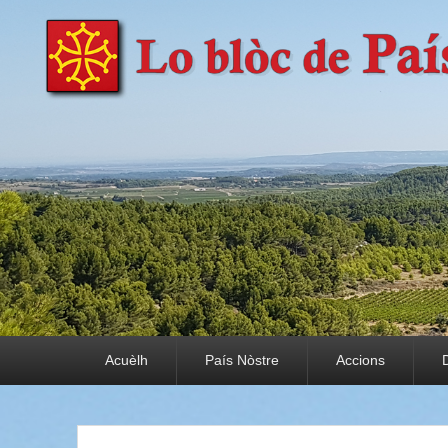
País Nòstre
Paratge e Convivència
Premier menu
Acuèlh
País Nòstre
Accions