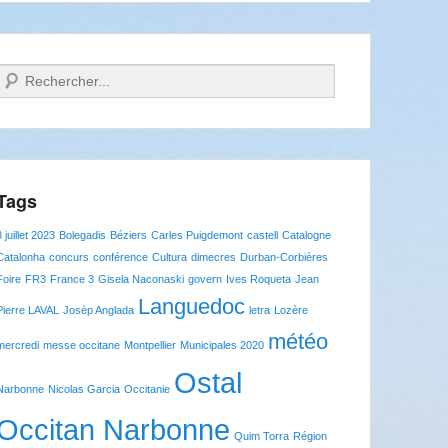
Recherche
Tags
8 juillet 2023
Bolegadis
Béziers
Carles Puigdemont
castell
Catalogne
Catalonha
concurs
conférence
Cultura
dimecres
Durban-Corbières
Foire
FR3
France 3
Gisela Naconaski
govern
Ives Roqueta
Jean
Languedoc
Pierre LAVAL
Josèp Anglada
letra
Lozère
météo
mercredi
messe occitane
Montpellier
Municipales 2020
Ostal
Narbonne
Nicolas Garcia
Occitanie
Occitan Narbonne
Quim Torra
Région