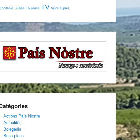
TV
Occitanie
Suisse
Toulouse
Viure al pais
Catégories
Actions País Nòstre
Actualités
Bolegadis
Bons plans