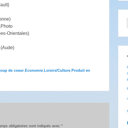
ault)
onne)
.Photo
ées-Orientales)
 (Aude)
oup de coeur
,
Economie
,
Loisirs/Culture
,
Produit en
.
mps obligatoires sont indiqués avec
*