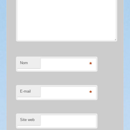
Nom
*
E-mail
*
Site web