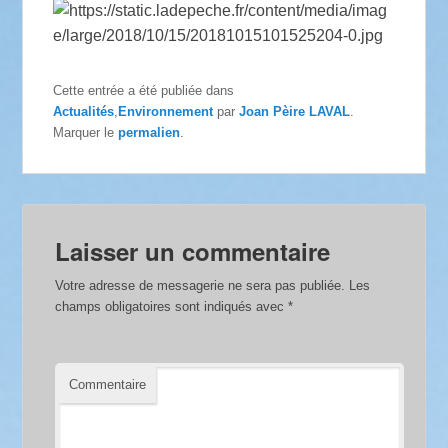
Cette entrée a été publiée dans
Actualités
,
Environnement
par
Joan Pèire LAVAL
.
Marquer le
permalien
.
Laisser un commentaire
Votre adresse de messagerie ne sera pas publiée.
Les
champs obligatoires sont indiqués avec
*
Commentaire