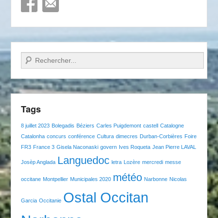
Recherche
Tags
8 juillet 2023
Bolegadis
Béziers
Carles Puigdemont
castell
Catalogne
Catalonha
concurs
conférence
Cultura
dimecres
Durban-Corbières
Foire
FR3
France 3
Gisela Naconaski
govern
Ives Roqueta
Jean Pierre LAVAL
Languedoc
Josèp Anglada
letra
Lozère
mercredi
messe
météo
occitane
Montpellier
Municipales 2020
Narbonne
Nicolas
Ostal Occitan
Garcia
Occitanie