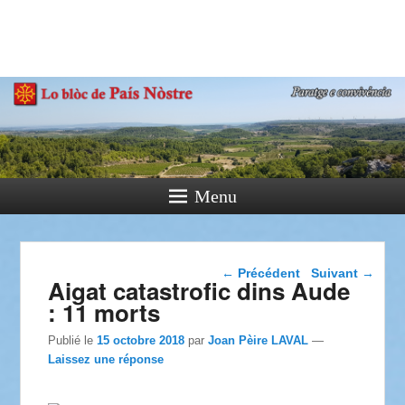
País Nòstre
Paratge e Convivència
Menu
Navigation dans les
←
Précédent
Suivant
→
Aigat catastrofic dins Aude
articles
: 11 morts
Publié le
15 octobre 2018
par
Joan Pèire LAVAL
—
Laissez une réponse