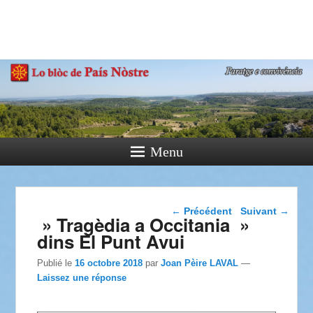
País Nòstre
Paratge e Convivència
Menu
Navigation dans les
←
Précédent
Suivant
→
» Tragèdia a Occitania »
articles
dins El Punt Avui
Publié le
16 octobre 2018
par
Joan Pèire LAVAL
—
Laissez une réponse