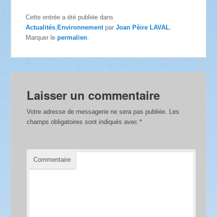
Cette entrée a été publiée dans
Actualités
,
Environnement
par
Joan Pèire LAVAL
.
Marquer le
permalien
.
Laisser un commentaire
Votre adresse de messagerie ne sera pas publiée.
Les
champs obligatoires sont indiqués avec
*
Commentaire