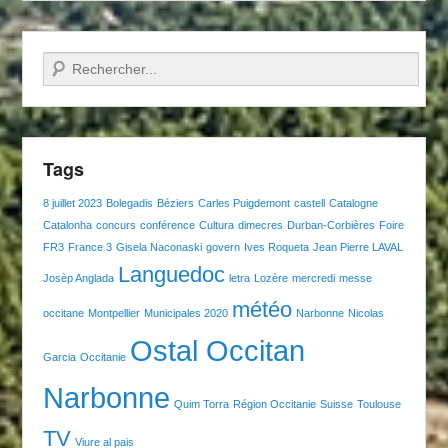
Recherche
Tags
8 juillet 2023
Bolegadis
Béziers
Carles Puigdemont
castell
Catalogne
Catalonha
concurs
conférence
Cultura
dimecres
Durban-Corbières
Foire
FR3
France 3
Gisela Naconaski
govern
Ives Roqueta
Jean Pierre LAVAL
Languedoc
Josèp Anglada
letra
Lozère
mercredi
messe
météo
occitane
Montpellier
Municipales 2020
Narbonne
Nicolas
Ostal Occitan
Garcia
Occitanie
Narbonne
Quim Torra
Région Occitanie
Suisse
Toulouse
TV
Viure al pais