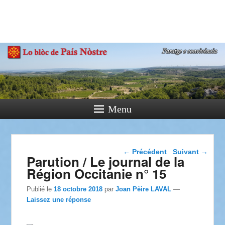
País Nòstre
Paratge e Convivència
Menu
Navigation dans les
←
Précédent
Suivant
→
Parution / Le journal de la
articles
Région Occitanie n° 15
Publié le
18 octobre 2018
par
Joan Pèire LAVAL
—
Laissez une réponse