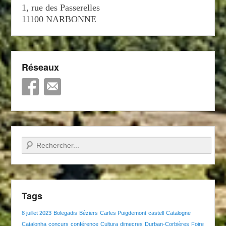
1, rue des Passerelles
11100 NARBONNE
Réseaux
Recherche
Tags
8 juillet 2023
Bolegadis
Béziers
Carles Puigdemont
castell
Catalogne
Catalonha
concurs
conférence
Cultura
dimecres
Durban-Corbières
Foire