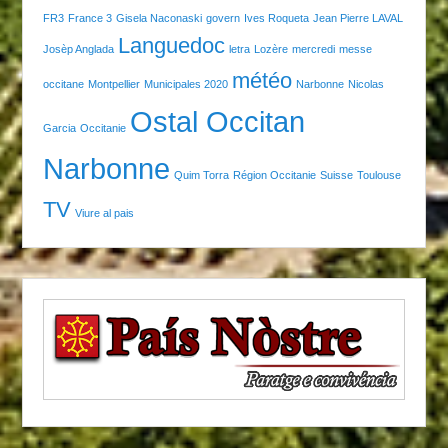
FR3
France 3
Gisela Naconaski
govern
Ives Roqueta
Jean Pierre LAVAL
Languedoc
Josèp Anglada
letra
Lozère
mercredi
messe
météo
occitane
Montpellier
Municipales 2020
Narbonne
Nicolas
Ostal Occitan
Garcia
Occitanie
Narbonne
Quim Torra
Région Occitanie
Suisse
Toulouse
TV
Viure al pais