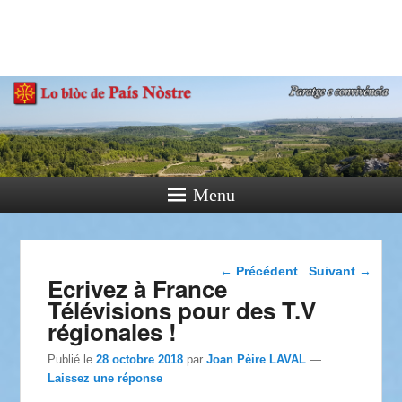
País Nòstre
Paratge e Convivència
Menu
Navigation dans les
←
Précédent
Suivant
→
Ecrivez à France
articles
Télévisions pour des T.V
régionales !
Publié le
28 octobre 2018
par
Joan Pèire LAVAL
—
Laissez une réponse