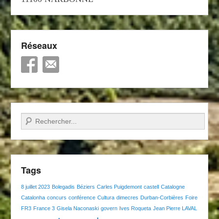
Réseaux
Recherche
Tags
8 juillet 2023
Bolegadis
Béziers
Carles Puigdemont
castell
Catalogne
Catalonha
concurs
conférence
Cultura
dimecres
Durban-Corbières
Foire
FR3
France 3
Gisela Naconaski
govern
Ives Roqueta
Jean Pierre LAVAL