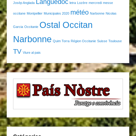
Languedoc
Josèp Anglada
letra
Lozère
mercredi
messe
météo
occitane
Montpellier
Municipales 2020
Narbonne
Nicolas
Ostal Occitan
Garcia
Occitanie
Narbonne
Quim Torra
Région Occitanie
Suisse
Toulouse
TV
Viure al pais