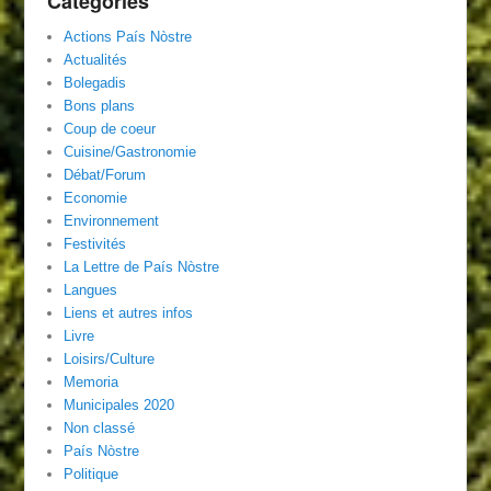
Catégories
Actions País Nòstre
Actualités
Bolegadis
Bons plans
Coup de coeur
Cuisine/Gastronomie
Débat/Forum
Economie
Environnement
Festivités
La Lettre de País Nòstre
Langues
Liens et autres infos
Livre
Loisirs/Culture
Memoria
Municipales 2020
Non classé
País Nòstre
Politique