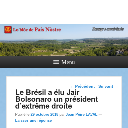
País Nòstre
Paratge e Convivència
Menu
Navigation dans les
←
Précédent
Suivant
→
Le Brésil a élu Jair
articles
Bolsonaro un président
d’extrême droite
Publié le
29 octobre 2018
par
Joan Pèire LAVAL
—
Laissez une réponse