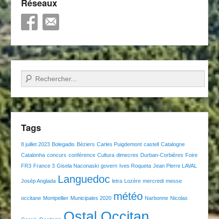
Réseaux
Recherche
Tags
8 juillet 2023
Bolegadis
Béziers
Carles Puigdemont
castell
Catalogne
Catalonha
concurs
conférence
Cultura
dimecres
Durban-Corbières
Foire
FR3
France 3
Gisela Naconaski
govern
Ives Roqueta
Jean Pierre LAVAL
Languedoc
Josèp Anglada
letra
Lozère
mercredi
messe
météo
occitane
Montpellier
Municipales 2020
Narbonne
Nicolas
Ostal Occitan