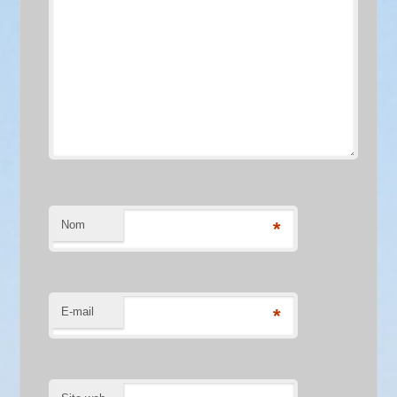
Nom
*
E-mail
*