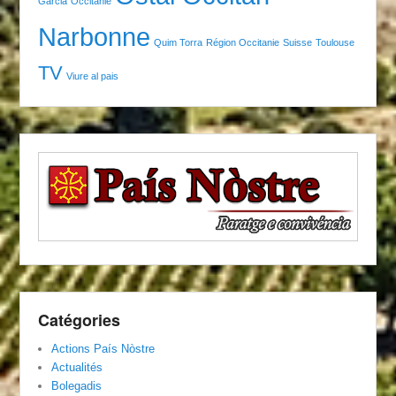
Garcia
Occitanie
Narbonne
Quim Torra
Région Occitanie
Suisse
Toulouse
TV
Viure al pais
Catégories
Actions País Nòstre
Actualités
Bolegadis