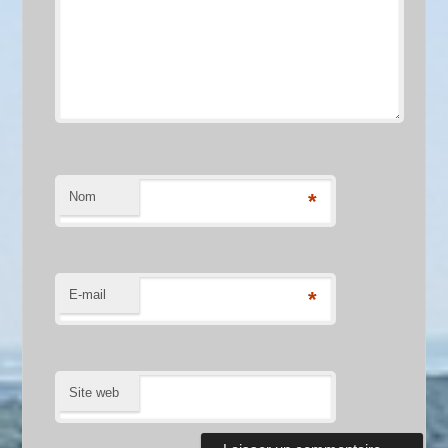
Nom
*
E-mail
*
Site web