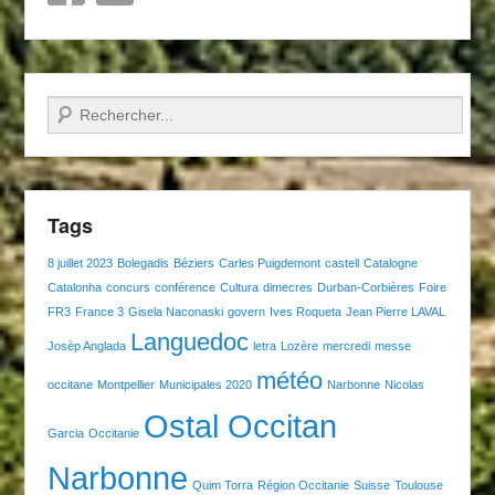
Recherche
Tags
8 juillet 2023
Bolegadis
Béziers
Carles Puigdemont
castell
Catalogne
Catalonha
concurs
conférence
Cultura
dimecres
Durban-Corbières
Foire
FR3
France 3
Gisela Naconaski
govern
Ives Roqueta
Jean Pierre LAVAL
Languedoc
Josèp Anglada
letra
Lozère
mercredi
messe
météo
occitane
Montpellier
Municipales 2020
Narbonne
Nicolas
Ostal Occitan
Garcia
Occitanie
Narbonne
Quim Torra
Région Occitanie
Suisse
Toulouse