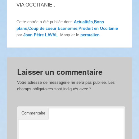
VIA OCCITANIE .
Cette entrée a été publiée dans
Actualités
,
Bons
plans
,
Coup de coeur
,
Economie
,
Produit en Occitanie
par
Joan Pèire LAVAL
. Marquer le
permalien
.
Laisser un commentaire
Votre adresse de messagerie ne sera pas publiée.
Les
champs obligatoires sont indiqués avec
*
Commentaire