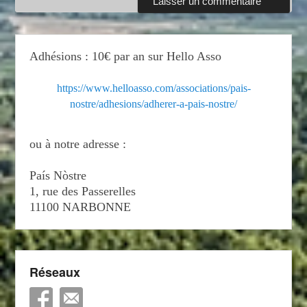
Adhésions : 10€ par an sur Hello Asso
https://www.helloasso.com/associations/pais-
nostre/adhesions/adherer-a-pais-nostre/
ou à notre adresse :
País Nòstre
1, rue des Passerelles
11100 NARBONNE
Réseaux