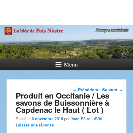
País Nòstre
Paratge e Convivència
Menu
Navigation dans les
←
Précédent
Suivant
→
Produit en Occitanie / Les
articles
savons de Buissonnière à
Capdenac le Haut ( Lot )
Publié le
6 novembre 2018
par
Joan Pèire LAVAL
—
Laissez une réponse