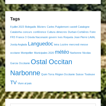
Tags
8 juillet 2023
Bolegadis
Béziers
Carles Puigdemont
castell
Catalogne
Catalonha
concurs
conférence
Cultura
dimecres
Durban-Corbières
Foire
FR3
France 3
Gisela Naconaski
govern
Ives Roqueta
Jean Pierre LAVAL
Languedoc
Josèp Anglada
letra
Lozère
mercredi
messe
météo
occitane
Montpellier
Municipales 2020
Narbonne
Nicolas
Ostal Occitan
Garcia
Occitanie
Narbonne
Quim Torra
Région Occitanie
Suisse
Toulouse
TV
Viure al pais