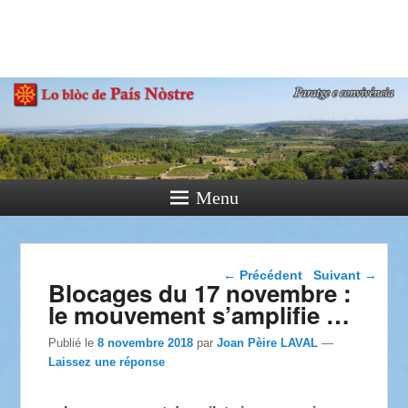
País Nòstre
Paratge e Convivència
Menu
Navigation dans les
←
Précédent
Suivant
→
Blocages du 17 novembre :
articles
le mouvement s’amplifie …
Publié le
8 novembre 2018
par
Joan Pèire LAVAL
—
Laissez une réponse