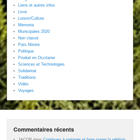
Liens et autres infos
Livre
Loisirs/Culture
Memoria
Municipales 2020
Non classé
País Nòstre
Politique
Produit en Occitanie
Sciences et Technologies
Solidaritat
Traditions
Vidéo
Voyages
Commentaires récents
JACOB
dans
Continuez à partager et faire signer la pétition