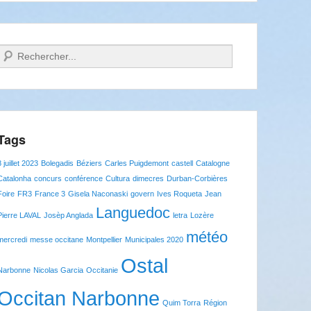
Recherche
Tags
8 juillet 2023
Bolegadis
Béziers
Carles Puigdemont
castell
Catalogne
Catalonha
concurs
conférence
Cultura
dimecres
Durban-Corbières
Foire
FR3
France 3
Gisela Naconaski
govern
Ives Roqueta
Jean
Languedoc
Pierre LAVAL
Josèp Anglada
letra
Lozère
météo
mercredi
messe occitane
Montpellier
Municipales 2020
Ostal
Narbonne
Nicolas Garcia
Occitanie
Occitan Narbonne
Quim Torra
Région