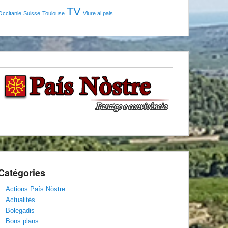
TV
Occitanie
Suisse
Toulouse
Viure al pais
Catégories
Actions País Nòstre
Actualités
Bolegadis
Bons plans