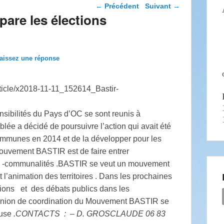
Navigation dans les
←
Précédent
Suivant
→
articles
are les élections
aissez une réponse
nsibilités du Pays d’OC se sont reunis à
ée a décidé de poursuivre l’action qui avait été
munes en 2014 et de la développer pour les
mouvement BASTIR est de faire entrer
nter -communalités .BASTIR se veut un mouvement
t l’animation des territoires . Dans les prochaines
ions et des débats publics dans les
union de coordination du Mouvement BASTIR se
ouse
.CONTACTS : – D. GROSCLAUDE 06 83