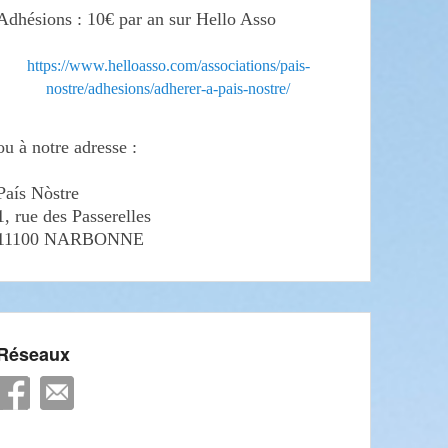
Adhésions : 10€ par an sur Hello Asso
https://www.helloasso.com/associations/pais-
nostre/adhesions/adherer-a-pais-nostre/
ou à notre adresse :
País Nòstre
1, rue des Passerelles
11100 NARBONNE
Réseaux