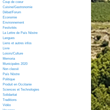
Coup de coeur
Cuisine/Gastronomie
Débat/Forum
Economie
Environnement
Festivités
La Lettre de País Nòstre
Langues
Liens et autres infos
Livre
Loisirs/Culture
Memoria
Municipales 2020
Non classé
País Nòstre
Politique
Produit en Occitanie
Sciences et Technologies
Solidaritat
Traditions
Vidéo