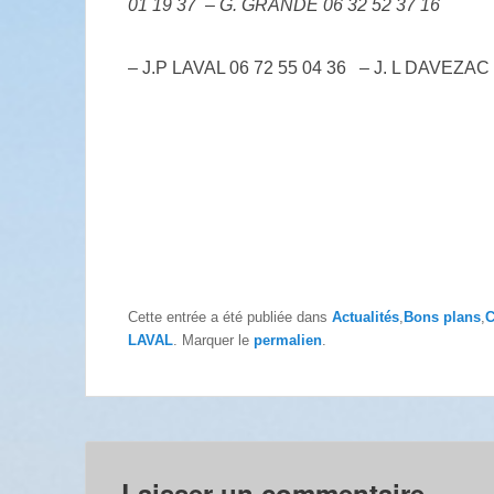
01 19 37 – G. GRANDE 06 32 52 37 16
– J.P LAVAL 06 72 55 04 36 – J. L DAVEZAC 
Cette entrée a été publiée dans
Actualités
,
Bons plans
,
C
LAVAL
. Marquer le
permalien
.
Laisser un commentaire