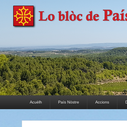
País Nòstre
Paratge e Convivència
Premier menu
Acuèlh
País Nòstre
Accions