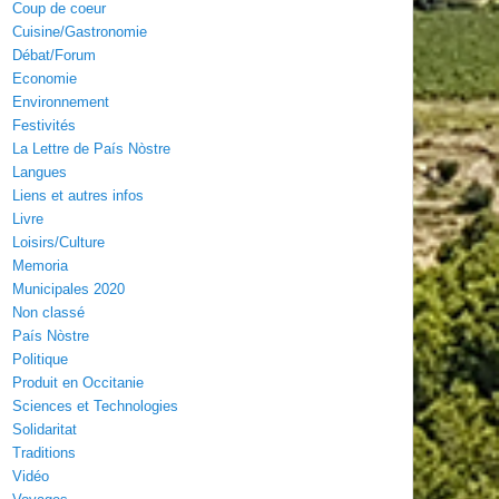
Coup de coeur
Cuisine/Gastronomie
Débat/Forum
Economie
Environnement
Festivités
La Lettre de País Nòstre
Langues
Liens et autres infos
Livre
Loisirs/Culture
Memoria
Municipales 2020
Non classé
País Nòstre
Politique
Produit en Occitanie
Sciences et Technologies
Solidaritat
Traditions
Vidéo