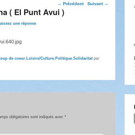
Navigation dans les
←
Précédent
Suivant
→
articles
a ( El Punt Avui )
aissez une réponse
oup de coeur
,
Loisirs/Culture
,
Politique
,
Solidaritat
par
mps obligatoires sont indiqués avec
*