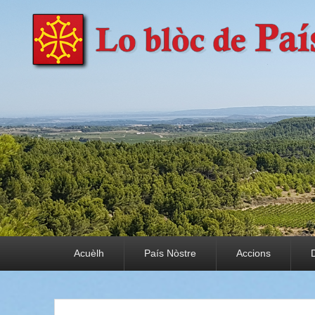
País Nòstre
Paratge e Convivència
Premier menu
Acuèlh
País Nòstre
Accions