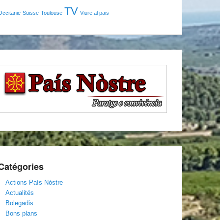
TV
Occitanie
Suisse
Toulouse
Viure al pais
Catégories
Actions País Nòstre
Actualités
Bolegadis
Bons plans