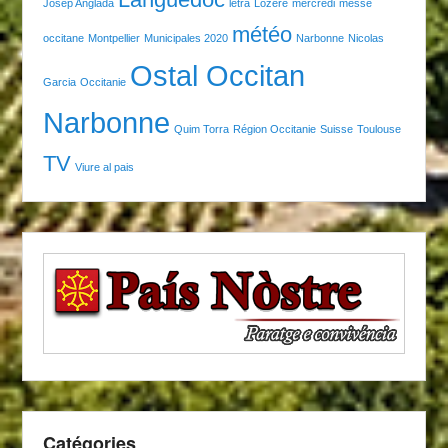
Josèp Anglada
letra
Lozère
mercredi
messe
météo
occitane
Montpellier
Municipales 2020
Narbonne
Nicolas
Ostal Occitan
Garcia
Occitanie
Narbonne
Quim Torra
Région Occitanie
Suisse
Toulouse
TV
Viure al pais
Catégories