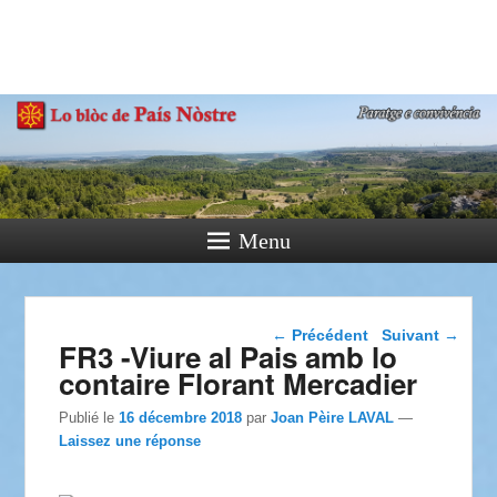
País Nòstre
Paratge e Convivència
Menu
Navigation dans les
←
Précédent
Suivant
→
FR3 -Viure al Pais amb lo
articles
contaire Florant Mercadier
Publié le
16 décembre 2018
par
Joan Pèire LAVAL
—
Laissez une réponse