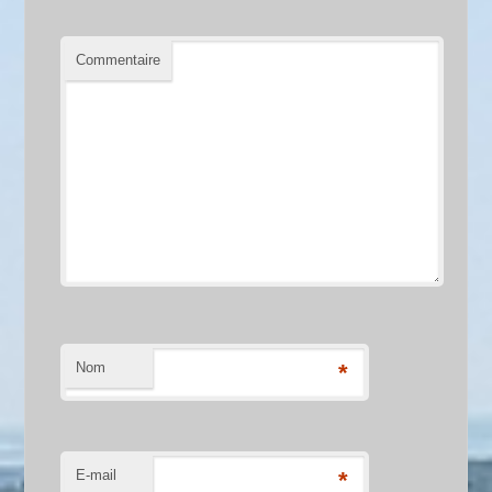
Commentaire
Nom
*
E-mail
*