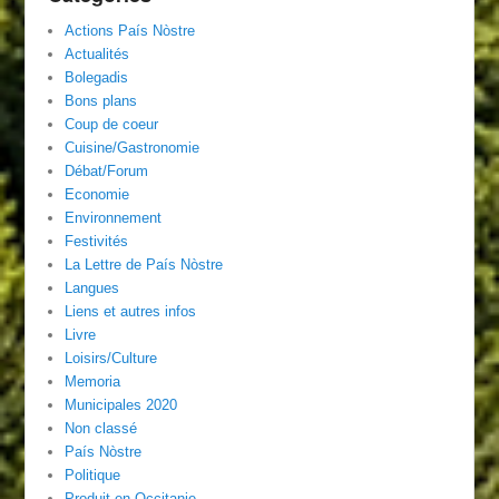
Actions País Nòstre
Actualités
Bolegadis
Bons plans
Coup de coeur
Cuisine/Gastronomie
Débat/Forum
Economie
Environnement
Festivités
La Lettre de País Nòstre
Langues
Liens et autres infos
Livre
Loisirs/Culture
Memoria
Municipales 2020
Non classé
País Nòstre
Politique
Produit en Occitanie