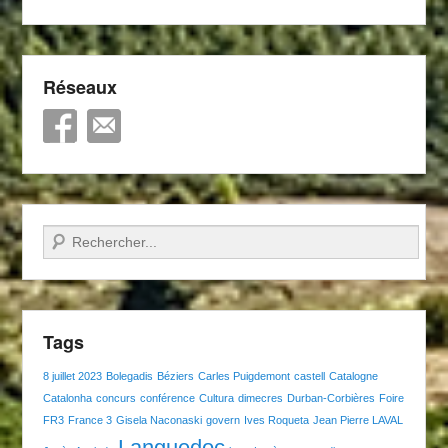
Réseaux
Recherche
Tags
8 juillet 2023
Bolegadis
Béziers
Carles Puigdemont
castell
Catalogne
Catalonha
concurs
conférence
Cultura
dimecres
Durban-Corbières
Foire
FR3
France 3
Gisela Naconaski
govern
Ives Roqueta
Jean Pierre LAVAL
Languedoc