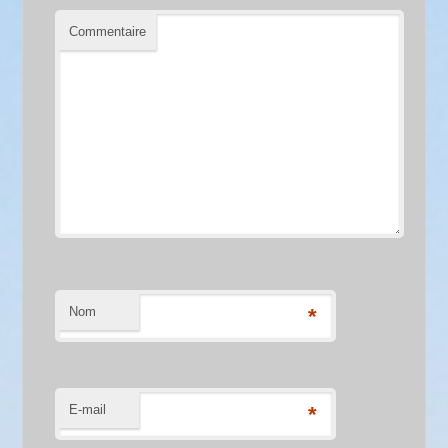
Commentaire
Nom
*
E-mail
*