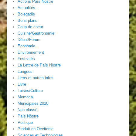
Actions País Nòstre
Actualités
Bolegadis
Bons plans
Coup de coeur
Cuisine/Gastronomie
Débat/Forum
Economie
Environnement
Festivités
La Lettre de País Nòstre
Langues
Liens et autres infos
Livre
Loisirs/Culture
Memoria
Municipales 2020
Non classé
País Nòstre
Politique
Produit en Occitanie
Sciences et Technologies