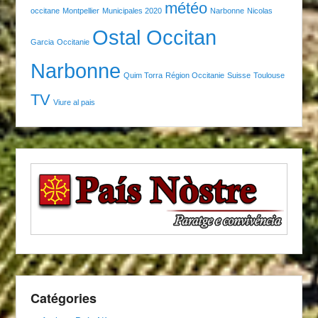
météo
occitane
Montpellier
Municipales 2020
Narbonne
Nicolas
Ostal Occitan
Garcia
Occitanie
Narbonne
Quim Torra
Région Occitanie
Suisse
Toulouse
TV
Viure al pais
Catégories