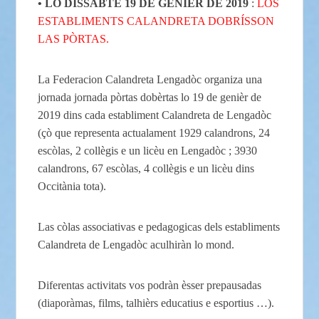
•
LO DISSABTE 19 DE GENIÈR DE 2019
:
LOS
ESTABLIMENTS CALANDRETA DOBRÍSSON
LAS PÒRTAS.
La Federacion Calandreta Lengadòc organiza una
jornada jornada pòrtas dobèrtas lo 19 de genièr de
2019 dins cada establiment Calandreta de Lengadòc
(çò que representa actualament 1929 calandrons, 24
escòlas, 2 collègis e un licèu en Lengadòc ; 3930
calandrons, 67 escòlas, 4 collègis e un licèu dins
Occitània tota).
Las còlas associativas e pedagogicas dels establiments
Calandreta de Lengadòc aculhiràn lo mond.
Diferentas activitats vos podràn èsser prepausadas
(diaporàmas, films, talhièrs educatius e esportius …).