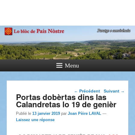
País Nòstre
Paratge e Convivència
Menu
Navigation dans les
←
Précédent
Suivant
→
Portas dobèrtas dins las
articles
Calandretas lo 19 de genièr
Publié le
13 janvier 2019
par
Joan Pèire LAVAL
—
Laissez une réponse