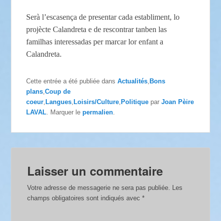
Serà l’escasença de presentar cada establiment, lo
projècte Calandreta e de rescontrar tanben las
familhas interessadas per marcar lor enfant a
Calandreta.
Cette entrée a été publiée dans
Actualités
,
Bons
plans
,
Coup de
coeur
,
Langues
,
Loisirs/Culture
,
Politique
par
Joan Pèire
LAVAL
. Marquer le
permalien
.
Laisser un commentaire
Votre adresse de messagerie ne sera pas publiée.
Les
champs obligatoires sont indiqués avec
*